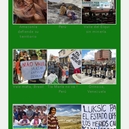
Amazonía
Perú
Valle del Elqui
defiende su
sin minería.
territorio
Vale mata, Brasil
Tía María no va !
Orinoco,
Perú
Venezuela