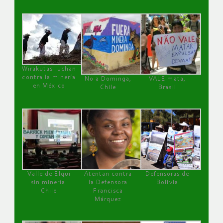
Wirakutas luchan
contra la minería
No a Dominga,
VALE mata,
en México
Chile
Brasil
Valle de Elqui
Atentan contra
Defensoras de
sin minería.
la Defensora
Bolivia
Chile
Francisca
Márquez