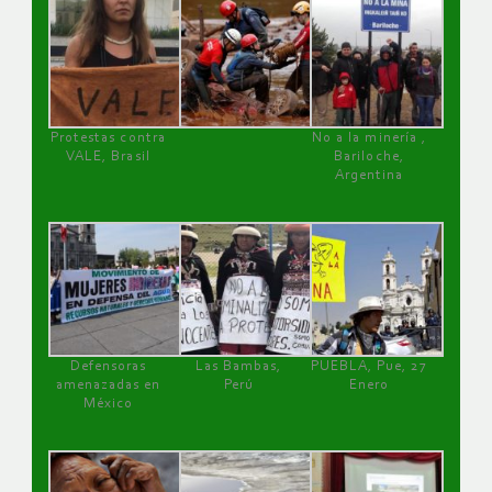
Protestas contra
No a la minería ,
VALE, Brasil
Bariloche,
Argentina
Defensoras
Las Bambas,
PUEBLA, Pue, 27
amenazadas en
Perú
Enero
México