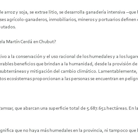
de arroz y soja, se extrae litio, se desarrolla ganadería intensiva 
ereses agrícolo-ganaderos, inmobiliarios, mineros y portuarios defin
putados.
apela Martín Cerdá en Chubut?
vo a la conservación y el uso racional de los humedales y a los lugar
ables beneficios que brindan a la humanidad, desde la provisión de 
 subterráneas y mitigación del cambio climático. Lamentablemente, a 
tos ecosistemas proporcionan a las personas se encuentran en peligr
Ramsar, que abarcan una superficie total de 5.687.651 hectáreas. En l
significa que no haya más humedales en la provincia, ni tampoco que