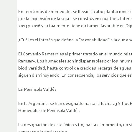
En territorios de humedales se llevan a cabo plantaciones 
por la expansión de la soja-, se construyen countries. Int
2013 y 2016 y actualmente tiene dictamen favorable en Di
¿Cuál es el interés que define la “razonabilidad” a la que 
El Convenio Ramsar» es el primer tratado en el mundo relati
Ramsar». Los humedales son indispensables por los innumer
biodiversidad, hasta control de crecidas, recarga de aguas
siguen disminuyendo. En consecuencia, los servicios que es
En Península Valdés
En la Argentina, se han designado hasta la fecha 23 Sitios 
Humedales de Península Valdés.
La designación de este único sitio, hasta el momento, no 