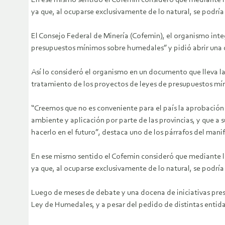
En ese mismo sentido el Cofemin consideró que mediante la
ya que, al ocuparse exclusivamente de lo natural, se podría
El Consejo Federal de Minería (Cofemin), el organismo integ
presupuestos mínimos sobre humedales” y pidió abrir una di
Así lo consideró el organismo en un documento que lleva la 
tratamiento de los proyectos de leyes de presupuestos mín
“Creemos que no es conveniente para el país la aprobación
ambiente y aplicación por parte de las provincias, y que a 
hacerlo en el futuro”, destaca uno de los párrafos del manif
En ese mismo sentido el Cofemin consideró que mediante la
ya que, al ocuparse exclusivamente de lo natural, se podría
Luego de meses de debate y una docena de iniciativas pre
Ley de Humedales, y a pesar del pedido de distintas entida