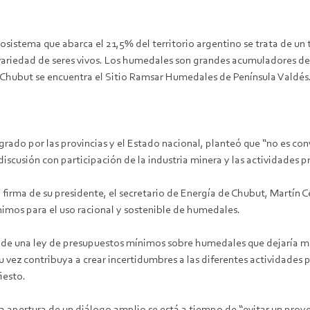
stema que abarca el 21,5% del territorio argentino se trata de un t
variedad de seres vivos. Los humedales son grandes acumuladores d
l Chubut se encuentra el Sitio Ramsar Humedales de Península Valdés
rado por las provincias y el Estado nacional, planteó que “no es con
scusión con participación de la industria minera y las actividades p
firma de su presidente, el secretario de Energía de Chubut, Martín Ce
imos para el uso racional y sostenible de humedales.
 de una ley de presupuestos mínimos sobre humedales que dejaría má
su vez contribuya a crear incertidumbres a las diferentes actividades
iesto.