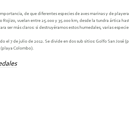
la importancia, de que diferentes especies de aves marinas y de player
Rojizo, vuelan entre 25.000 y 35.000 km, desde la tundra ártica hast
ra ser más claros: si destruyéramos estos humedales, varias especie
 el 7 de julio de 2012. Se divide en dos sub sitios: Golfo San José 
vo (playa Colombo).
edales