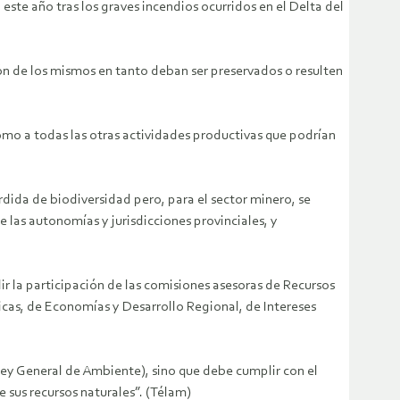
este año tras los graves incendios ocurridos en el Delta del
ión de los mismos en tanto deban ser preservados o resulten
como a todas las otras actividades productivas que podrían
dida de biodiversidad pero, para el sector minero, se
las autonomías y jurisdicciones provinciales, y
r la participación de las comisiones asesoras de Recursos
icas, de Economías y Desarrollo Regional, de Intereses
ey General de Ambiente), sino que debe cumplir con el
e sus recursos naturales”. (Télam)