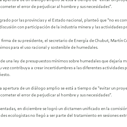
 apertura de un diálogo amplio se está a tiempo de “evitar un proy
 cometer el error de perjudicar al hombre y sus necesidades”.
rado por las provincias y el Estado nacional, planteó que “no es con
scusión con participación de la industria minera y las actividades p
firma de su presidente, el secretario de Energía de Chubut, Martín Ce
imos para el uso racional y sostenible de humedales.
 de una ley de presupuestos mínimos sobre humedales que dejaría má
su vez contribuya a crear incertidumbres a las diferentes actividades
iesto.
 apertura de un diálogo amplio se está a tiempo de “evitar un proy
 cometer el error de perjudicar al hombre y sus necesidades”.
sentadas, en diciembre se logró un dictamen unificado en la comisió
des ecologistas no llegó a ser parte del tratamiento en sesiones extr