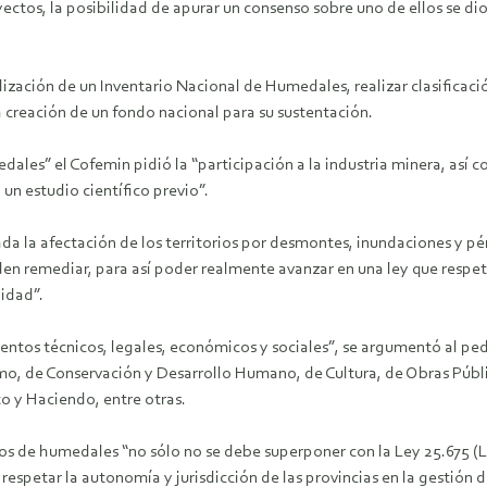
ctos, la posibilidad de apurar un consenso sobre uno de ellos se dio 
lización de un Inventario Nacional de Humedales, realizar clasificac
a creación de un fondo nacional para su sustentación.
dales” el Cofemin pidió la “participación a la industria minera, así 
un estudio científico previo”.
a la afectación de los territorios por desmontes, inundaciones y pér
n remediar, para así poder realmente avanzar en una ley que respete 
idad”.
ntos técnicos, legales, económicos y sociales”, se argumentó al pedi
smo, de Conservación y Desarrollo Humano, de Cultura, de Obras Públ
to y Haciendo, entre otras.
s de humedales “no sólo no se debe superponer con la Ley 25.675 (L
 respetar la autonomía y jurisdicción de las provincias en la gestión d