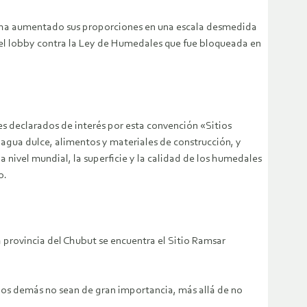
–que ha aumentado sus proporciones en una escala desmedida
en el lobby contra la Ley de Humedales que fue bloqueada en
es declarados de interés por esta convención «Sitios
agua dulce, alimentos y materiales de construcción, y
nivel mundial, la superficie y la calidad de los humedales
o.
a provincia del Chubut se encuentra el Sitio Ramsar
 los demás no sean de gran importancia, más allá de no