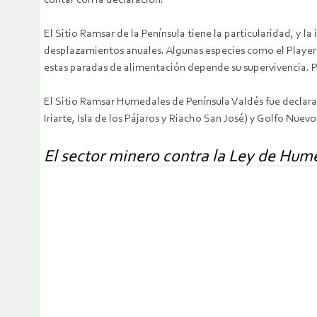
contar con la declaración.
El Sitio Ramsar de la Península tiene la particularidad, y 
desplazamientos anuales. Algunas especies como el Playero 
estas paradas de alimentación depende su supervivencia. Pa
El Sitio Ramsar Humedales de Península Valdés fue declarado
Iriarte, Isla de los Pájaros y Riacho San José) y Golfo Nue
El sector minero contra la Ley de Hum