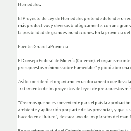
Humedales.
El Proyecto de Ley de Humedales pretende defender un ecosi
más productivos y diversos biológicamente, con una gran 
la posibilidad de grandes inundaciones. En la provincia de
Fuente: GrupoLaProvincia
El Consejo Federal de Minería (Cofemin), el organismo integ
presupuestos mínimos sobre humedales” y pidió abrir una di
Así lo consideró el organismo en un documento que lleva la 
tratamiento de los proyectos de leyes de presupuestos mín
“Creemos que no es conveniente para el país la aprobación
ambiente y aplicación por parte de las provincias, y que a 
hacerlo en el futuro”, destaca uno de los párrafos del manif