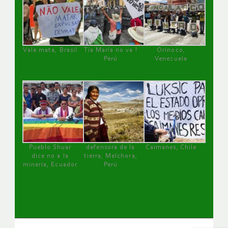
Vale mata, Brasil
Tía María no va !
Orinoco,
Perú
Venezuela
Pueblo Shuar
defensora de la
Caimanes, Chile
dice no a la
tierra, Melchora,
minería, Ecuador
Perú