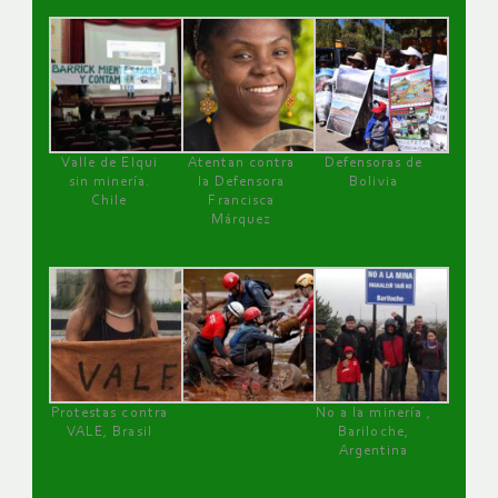
Valle de Elqui
Atentan contra
Defensoras de
sin minería.
la Defensora
Bolivia
Chile
Francisca
Márquez
Protestas contra
No a la minería ,
VALE, Brasil
Bariloche,
Argentina