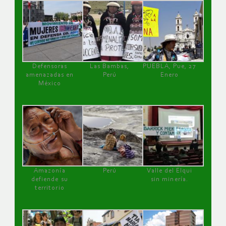
Defensoras
Las Bambas,
PUEBLA, Pue, 27
amenazadas en
Perú
Enero
México
Amazonía
Perú
Valle del Elqui
defiende su
sin minería.
territorio