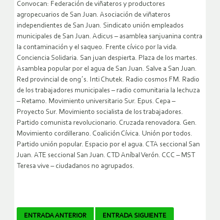
Convocan: Federación de viñateros y productores
agropecuarios de San Juan. Asociación de viñateros
independientes de San Juan. Sindicato unión empleados
municipales de San Juan. Adicus – asamblea sanjuanina contra
la contaminación y el saqueo. Frente cívico por la vida.
Conciencia Solidaria. San juan despierta. Plaza de los martes.
Asamblea popular por el agua de San Juan. Salve a San Juan.
Red provincial de ong´s. Inti Chutek. Radio cosmos FM. Radio
de los trabajadores municipales – radio comunitaria la lechuza
– Retamo. Movimiento universitario Sur. Epus. Cepa –
Proyecto Sur. Movimiento socialista de los trabajadores.
Partido comunista revolucionario. Cruzada renovadora. Gen.
Movimiento cordillerano. Coalición Cívica. Unión por todos.
Partido unión popular. Espacio por el agua. CTA seccional San
Juan. ATE seccional San Juan. CTD Aníbal Verón. CCC – MST
Teresa vive – ciudadanos no agrupados.
Navegador
ENTRADA ANTERIOR
ENTRADA SIGUIENTE