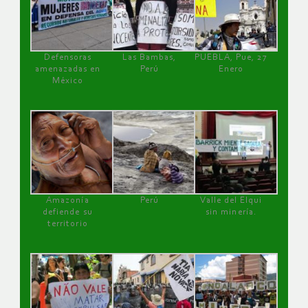
Defensoras
Las Bambas,
PUEBLA, Pue, 27
amenazadas en
Perú
Enero
México
Amazonía
Perú
Valle del Elqui
defiende su
sin minería.
territorio