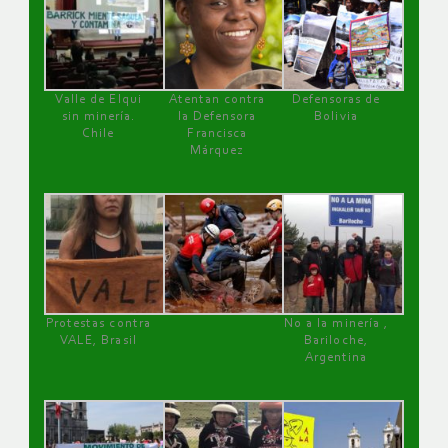
Valle de Elqui
Atentan contra
Defensoras de
sin minería.
la Defensora
Bolivia
Chile
Francisca
Márquez
Protestas contra
No a la minería ,
VALE, Brasil
Bariloche,
Argentina