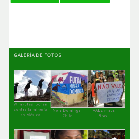
de
artículos
GALERÌA DE FOTOS
Wirakutas luchan
contra la minería
No a Dominga,
VALE mata,
en México
Chile
Brasil