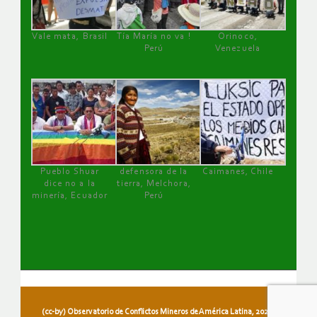
Vale mata, Brasil
Tía María no va !
Orinoco,
Perú
Venezuela
Pueblo Shuar
defensora de la
Caimanes, Chile
dice no a la
tierra, Melchora,
minería, Ecuador
Perú
(cc-by) Observatorio de Conflictos Mineros de América Latina, 2026