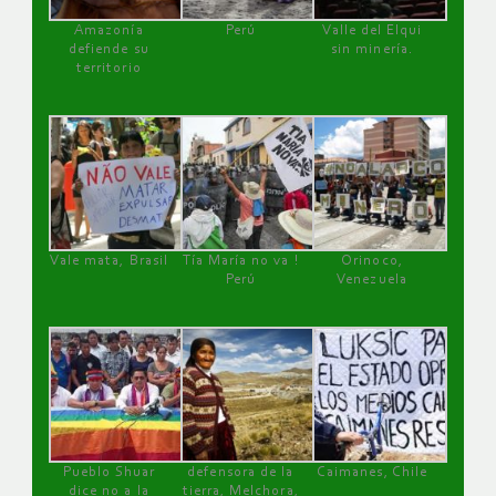
Amazonía
Perú
Valle del Elqui
defiende su
sin minería.
territorio
Vale mata, Brasil
Tía María no va !
Orinoco,
Perú
Venezuela
Pueblo Shuar
defensora de la
Caimanes, Chile
dice no a la
tierra, Melchora,