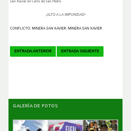
San Xavier en Cerro de San Pedro.
¡ALTO A LA IMPUNIDAD!
CONFLICTO: MINERA SAN XAVIER
,
MINERA SAN XAVIER
Navegador
ENTRADA ANTERIOR
ENTRADA SIGUIENTE
de
artículos
GALERÌA DE FOTOS