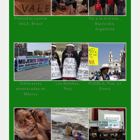
Protestas contra
No a la minería ,
VALE, Brasil
Bariloche,
Argentina
Defensoras
Las Bambas,
PUEBLA, Pue, 27
amenazadas en
Perú
Enero
México