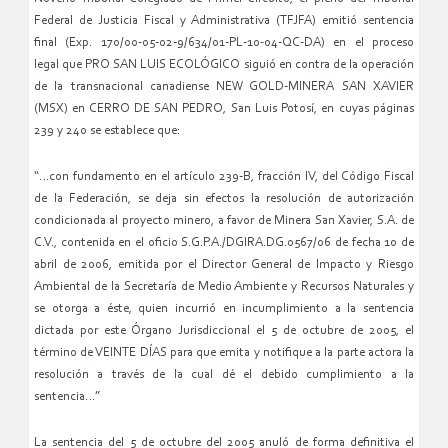
Federal de Justicia Fiscal y Administrativa (TFJFA) emitió sentencia
final (Exp. 170/00-05-02-9/634/01-PL-10-04-QC-DA) en el proceso
legal que PRO SAN LUIS ECOLÓGICO siguió en contra de la operación
de la transnacional canadiense NEW GOLD-MINERA SAN XAVIER
(MSX) en CERRO DE SAN PEDRO, San Luis Potosí, en cuyas páginas
239 y 240 se establece que:
“…con fundamento en el artículo 239-B, fracción IV, del Código Fiscal
de la Federación, se deja sin efectos la resolución de autorización
condicionada al proyecto minero, a favor de Minera San Xavier, S.A. de
C.V., contenida en el oficio S.G.P.A./DGIRA.DG.0567/06 de fecha 10 de
abril de 2006, emitida por el Director General de Impacto y Riesgo
Ambiental de la Secretaría de Medio Ambiente y Recursos Naturales y
se otorga a éste, quien incurrió en incumplimiento a la sentencia
dictada por este Órgano Jurisdiccional el 5 de octubre de 2005, el
término de VEINTE DÍAS para que emita y notifique a la parte actora la
resolución a través de la cual dé el debido cumplimiento a la
sentencia…”
La sentencia del 5 de octubre del 2005 anuló de forma definitiva el