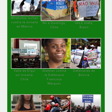
Wirakutas luchan
contra la minería
No a Dominga,
VALE mata,
en México
Chile
Brasil
Valle de Elqui
Atentan contra
Defensoras de
sin minería.
la Defensora
Bolivia
Chile
Francisca
Márquez