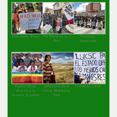
Vale mata, Brasil
Tía María no va !
Orinoco,
Perú
Venezuela
Pueblo Shuar
defensora de la
Caimanes, Chile
dice no a la
tierra, Melchora,
minería, Ecuador
Perú