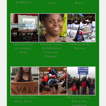
en México
Chile
Brasil
Valle de Elqui
Atentan contra
Defensoras de
sin minería.
la Defensora
Bolivia
Chile
Francisca
Márquez
Protestas contra
No a la minería ,
VALE, Brasil
Bariloche,
Argentina