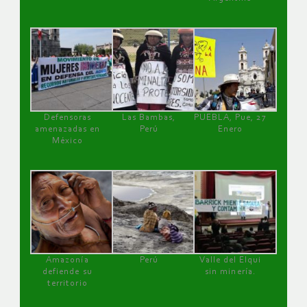
Defensoras
Las Bambas,
PUEBLA, Pue, 27
amenazadas en
Perú
Enero
México
Amazonía
Perú
Valle del Elqui
defiende su
sin minería.
territorio