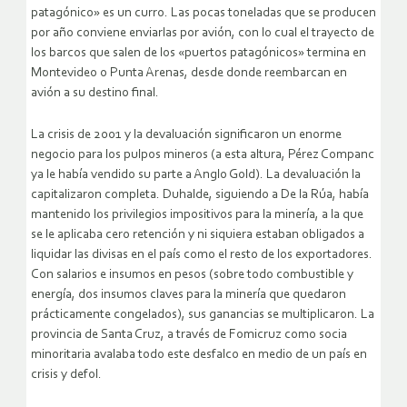
patagónico» es un curro. Las pocas toneladas que se producen
por año conviene enviarlas por avión, con lo cual el trayecto de
los barcos que salen de los «puertos patagónicos» termina en
Montevideo o Punta Arenas, desde donde reembarcan en
avión a su destino final.
La crisis de 2001 y la devaluación significaron un enorme
negocio para los pulpos mineros (a esta altura, Pérez Companc
ya le había vendido su parte a Anglo Gold). La devaluación la
capitalizaron completa. Duhalde, siguiendo a De la Rúa, había
mantenido los privilegios impositivos para la minería, a la que
se le aplicaba cero retención y ni siquiera estaban obligados a
liquidar las divisas en el país como el resto de los exportadores.
Con salarios e insumos en pesos (sobre todo combustible y
energía, dos insumos claves para la minería que quedaron
prácticamente congelados), sus ganancias se multiplicaron. La
provincia de Santa Cruz, a través de Fomicruz como socia
minoritaria avalaba todo este desfalco en medio de un país en
crisis y defol.