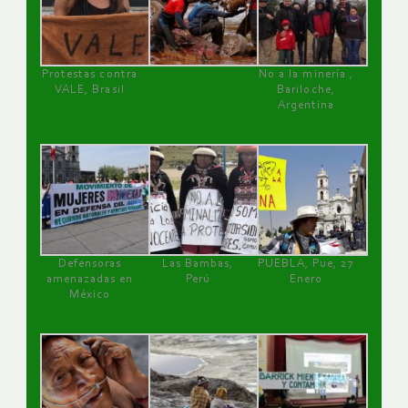
Protestas contra
No a la minería ,
VALE, Brasil
Bariloche,
Argentina
Defensoras
Las Bambas,
PUEBLA, Pue, 27
amenazadas en
Perú
Enero
México