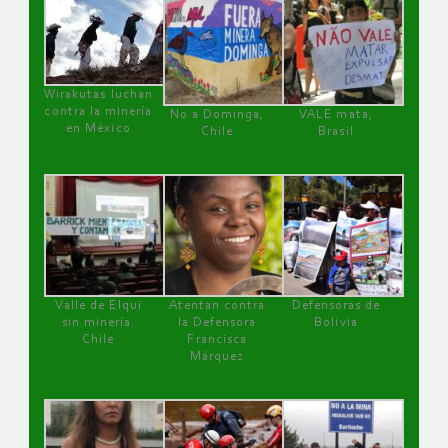
Wirakutas luchan
contra la minería
No a Dominga,
VALE mata,
en México
Chile
Brasil
Valle de Elqui
Atentan contra
Defensoras de
sin minería.
la Defensora
Bolivia
Chile
Francisca
Márquez