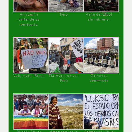
Amazonía
Perú
Valle del Elqui
defiende su
sin minería.
territorio
Vale mata, Brasil
Tía María no va !
Orinoco,
Perú
Venezuela