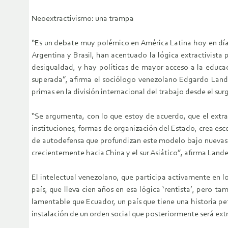
Neoextractivismo: una trampa
“Es un debate muy polémico en América Latina hoy en día.
Argentina y Brasil, han acentuado la lógica extractivista
desigualdad, y hay políticas de mayor acceso a la educac
superada”, afirma el sociólogo venezolano Edgardo Lande
primas en la división internacional del trabajo desde el su
“Se argumenta, con lo que estoy de acuerdo, que el extra
instituciones, formas de organización del Estado, crea esce
de autodefensa que profundizan este modelo bajo nuevas c
crecientemente hacia China y el sur Asiático”, afirma Lande
El intelectual venezolano, que participa activamente en 
país, que lleva cien años en esa lógica ‘rentista’, pero 
lamentable que Ecuador, un país que tiene una historia pe
instalación de un orden social que posteriormente será ext