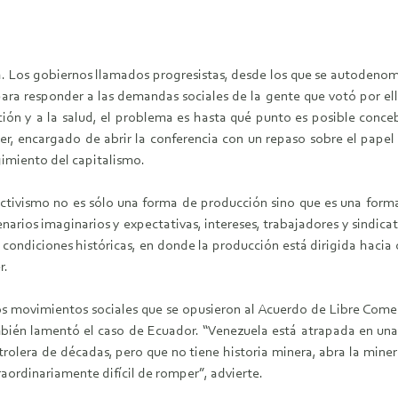
 Los gobiernos llamados progresistas, desde los que se autodenom
 para responder a las demandas sociales de la gente que votó por el
ión y a la salud, el problema es hasta qué punto es posible conc
r, encargado de abrir la conferencia con un repaso sobre el pape
rgimiento del capitalismo.
ctivismo no es sólo una forma de producción sino que es una forma 
narios imaginarios y expectativas, intereses, trabajadores y sindica
ondiciones históricas, en donde la producción está dirigida hacia
r.
los movimientos sociales que se opusieron al Acuerdo de Libre Co
también lamentó el caso de Ecuador. “Venezuela está atrapada en una
trolera de décadas, pero que no tiene historia minera, abra la miner
raordinariamente difícil de romper”, advierte.