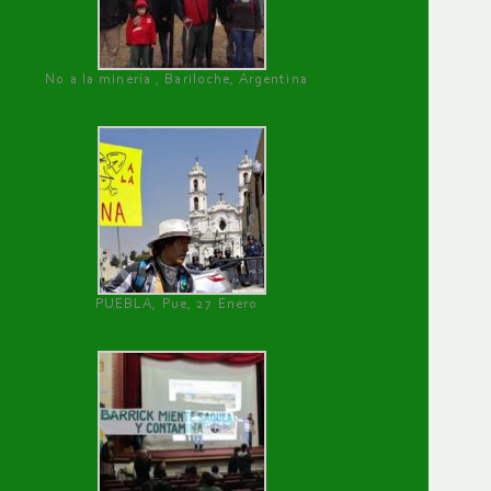
No a la minería , Bariloche, Argentina
PUEBLA, Pue, 27 Enero