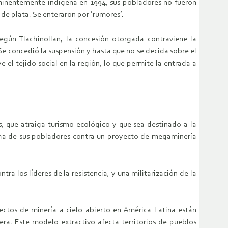
 eminentemente indígena en 1994, sus pobladores no fueron
de plata. Se enteraron por ‘rumores’.
egún Tlachinollan, la concesión otorgada contraviene la
Se concedió la suspensión y hasta que no se decida sobre el
 el tejido social en la región, lo que permite la entrada a
s, que atraiga turismo ecológico y que sea destinado a la
ucha de sus pobladores contra un proyecto de megaminería
ra los líderes de la resistencia, y una militarización de la
ctos de minería a cielo abierto en América Latina están
lera. Este modelo extractivo afecta territorios de pueblos