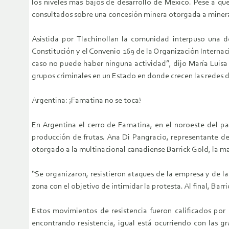
los niveles más bajos de desarrollo de México. Pese a qu
consultados sobre una concesión minera otorgada a minera 
Asistida por Tlachinollan la comunidad interpuso una d
Constitución y el Convenio 169 de la Organización Internac
caso no puede haber ninguna actividad”, dijo María Luisa A
grupos criminales en un Estado en donde crecen las redes d
Argentina: ¡Famatina no se toca!
En Argentina el cerro de Famatina, en el noroeste del pa
producción de frutas. Ana Di Pangracio, representante d
otorgado a la multinacional canadiense Barrick Gold, la ma
“Se organizaron, resistieron ataques de la empresa y de las
zona con el objetivo de intimidar la protesta. Al final, Barr
Estos movimientos de resistencia fueron calificados po
encontrando resistencia, igual está ocurriendo con las gr