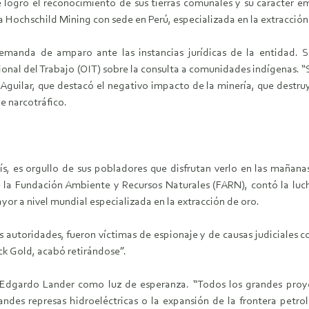
e logró el reconocimiento de sus tierras comunales y su carácter
Hochschild Mining con sede en Perú, especializada en la extracción 
emanda de amparo ante las instancias jurídicas de la entidad. S
ional del Trabajo (OIT) sobre la consulta a comunidades indígenas. “
guilar, que destacó el negativo impacto de la minería, que destruye
e narcotráfico.
ís, es orgullo de sus pobladores que disfrutan verlo en las mañana
e la Fundación Ambiente y Recursos Naturales (FARN), contó la l
yor a nivel mundial especializada en la extracción de oro.
 autoridades, fueron víctimas de espionaje y de causas judiciales cont
ick Gold, acabó retirándose”.
r Edgardo Lander como luz de esperanza. “Todos los grandes proye
andes represas hidroeléctricas o la expansión de la frontera petro