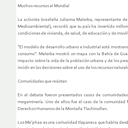
Muchos recursos al Mundial
La activista brasileña Julianna Malerba, representante d
Medioambiental), recordó que su país ha invertido millone
condiciones de vivienda, de salud, de educación y de movili
“El modelo de desarrollo urbano e industrial está mostrando
consumo”. Malerba mostró un mapa con la Bahía de Guanab
impacto sobre la vida de la población urbana y de los pesc
incidir en las decisiones sobre el uso de los recursos natur
Comunidades que resisten
En el debate fueron presentados casos de comunidades q
megaminería. Uno de ellos fue el caso de la comunidad M
Derechos Humanos de la Montaña Tlachinollan.
Los Me’phaa es una comunidad tlapaneca que habita desde 