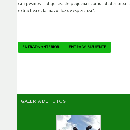
campesinos, indígenas, de pequeñas comunidades urbanas.
extractiva es la mayor luz de esperanza”.
Navegador
ENTRADA ANTERIOR
ENTRADA SIGUIENTE
de
artículos
GALERÌA DE FOTOS