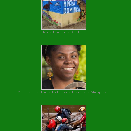
No a Dominga, Chile
Atentan contra la Defensora Francisca Márquez