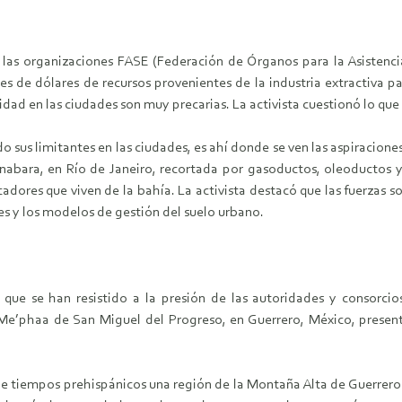
e las organizaciones FASE (Federación de Órganos para la Asistenci
s de dólares de recursos provenientes de la industria extractiva p
dad en las ciudades son muy precarias. La activista cuestionó lo que
 sus limitantes en las ciudades, es ahí donde se ven las aspiracione
ara, en Río de Janeiro, recortada por gasoductos, oleoductos y 
adores que viven de la bahía. La activista destacó que las fuerzas 
ales y los modelos de gestión del suelo urbano.
ue se han resistido a la presión de las autoridades y consorcio
e’phaa de San Miguel del Progreso, en Guerrero, México, present
tiempos prehispánicos una región de la Montaña Alta de Guerrero.