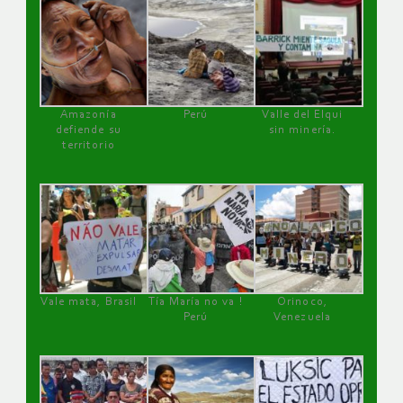
Amazonía
Perú
Valle del Elqui
defiende su
sin minería.
territorio
Vale mata, Brasil
Tía María no va !
Orinoco,
Perú
Venezuela