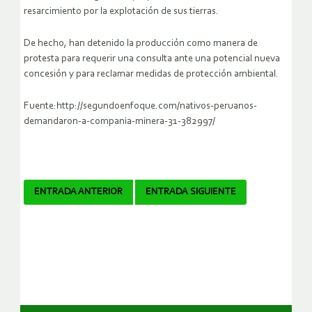
resarcimiento por la explotación de sus tierras.
De hecho, han detenido la producción como manera de
protesta para requerir una consulta ante una potencial nueva
concesión y para reclamar medidas de protección ambiental.
Fuente:http://segundoenfoque.com/nativos-peruanos-
demandaron-a-compania-minera-31-382997/
Navegador
ENTRADA ANTERIOR
ENTRADA SIGUIENTE
de
artículos