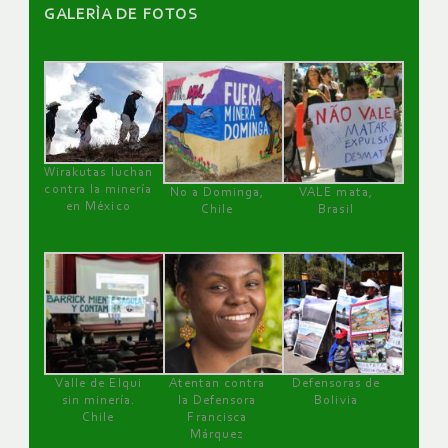
GALERÌA DE FOTOS
Wirakutas luchan
contra la minería
No a Dominga,
VALE mata,
en México
Chile
Brasil
Valle de Elqui
Atentan contra
Defensoras de
sin minería.
la Defensora
Bolivia
Chile
Francisca
Márquez