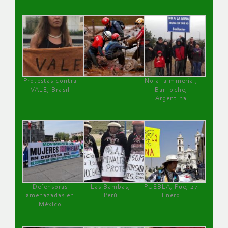
Protestas contra
No a la minería ,
VALE, Brasil
Bariloche,
Argentina
Defensoras
Las Bambas,
PUEBLA, Pue, 27
amenazadas en
Perú
Enero
México