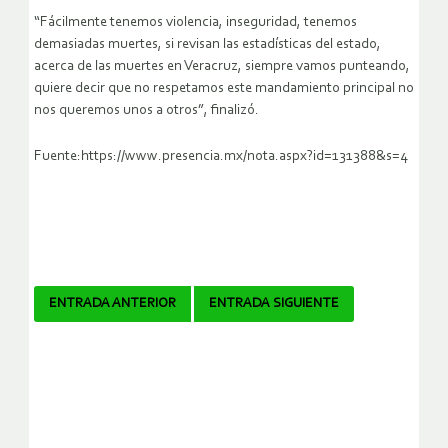
“Fácilmente tenemos violencia, inseguridad, tenemos
demasiadas muertes, si revisan las estadísticas del estado,
acerca de las muertes en Veracruz, siempre vamos punteando,
quiere decir que no respetamos este mandamiento principal no
nos queremos unos a otros”, finalizó.
Fuente:https://www.presencia.mx/nota.aspx?id=131388&s=4
Navegador
ENTRADA ANTERIOR
ENTRADA SIGUIENTE
de
artículos