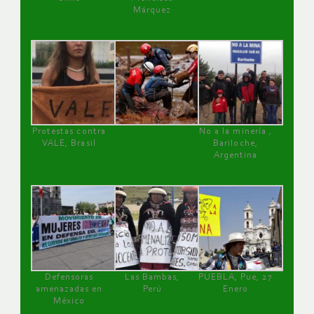
Márquez
Protestas contra
No a la minería ,
VALE, Brasil
Bariloche,
Argentina
Defensoras
Las Bambas,
PUEBLA, Pue, 27
amenazadas en
Perú
Enero
México