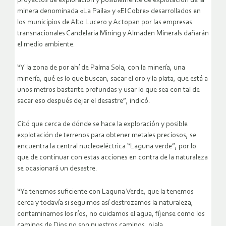
proyectos de exploración y posiblemente de explotación de la
minera denominada «La Paila» y «El Cobre» desarrollados en
los municipios de Alto Lucero y Actopan por las empresas
transnacionales Candelaria Mining y Almaden Minerals dañarán
el medio ambiente.
“Y la zona de por ahí de Palma Sola, con la minería, una
minería, qué es lo que buscan, sacar el oro y la plata, que está a
unos metros bastante profundas y usar lo que sea con tal de
sacar eso después dejar el desastre”, indicó.
Citó que cerca de dónde se hace la exploración y posible
explotación de terrenos para obtener metales preciosos, se
encuentra la central nucleoeléctrica “Laguna verde”, por lo
que de continuar con estas acciones en contra de la naturaleza
se ocasionará un desastre.
“Ya tenemos suficiente con Laguna Verde, que la tenemos
cerca y todavía si seguimos así destrozamos la naturaleza,
contaminamos los ríos, no cuidamos el agua, fíjense como los
caminos de Dios no son nuestros caminos, ojala