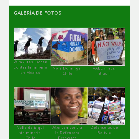
GALERÌA DE FOTOS
Wirakutas luchan
contra la minería
No a Dominga,
VALE mata,
en México
Chile
Brasil
Valle de Elqui
Atentan contra
Defensoras de
sin minería.
la Defensora
Bolivia
Chile
Francisca