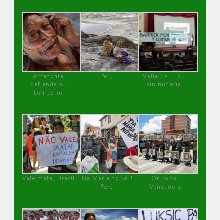
Amazonía
Perú
Valle del Elqui
defiende su
sin minería.
territorio
Vale mata, Brasil
Tía María no va !
Orinoco,
Perú
Venezuela