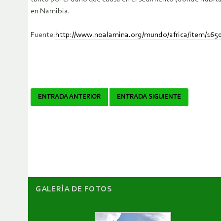
en Namibia.
Fuente:
http://www.noalamina.org/mundo/africa/item/1650
Navegador
ENTRADA ANTERIOR
ENTRADA SIGUIENTE
de
artículos
GALERÌA DE FOTOS