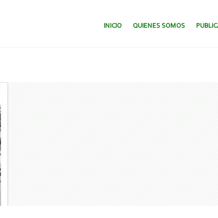
SALTAR AL CONTENIDO.
INICIO
QUIENES SOMOS
PUBLI