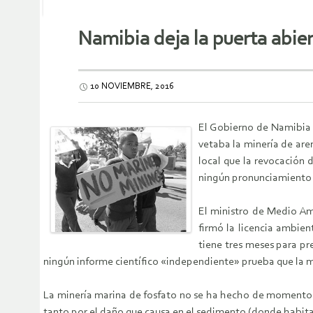
Namibia deja la puerta abier
10 NOVIEMBRE, 2016
El Gobierno de Namibia s
vetaba la minería de aren
local que la revocación 
ningún pronunciamiento of
El ministro de Medio Am
firmó la licencia ambien
tiene tres meses para pr
ningún informe científico «independiente» prueba que la mi
La minería marina de fosfato no se ha hecho de momento e
tanto por el daño que causa en el sedimento (donde habit