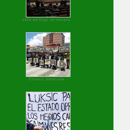
Valle del Elqui sin minería.
Orinoco, Venezuela