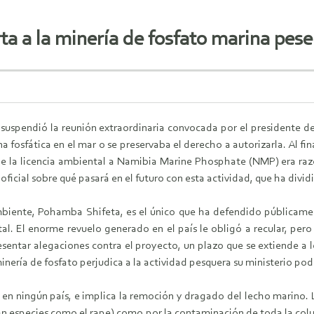
ta a la minería de fosfato marina pes
uspendió la reunión extraordinaria convocada por el presidente de 
a fosfática en el mar o se preservaba el derecho a autorizarla. Al fin
de la licencia ambiental a Namibia Marine Phosphate (NMP) era razó
icial sobre qué pasará en el futuro con esta actividad, que ha dividi
biente, Pohamba Shifeta, es el único que ha defendido públicame
tal. El enorme revuelo generado en el país le obligó a recular, per
esentar alegaciones contra el proyecto, un plazo que se extiende a l
nería de fosfato perjudica a la actividad pesquera su ministerio pod
n ningún país, e implica la remoción y dragado del lecho marino. 
an especies como el rape) como por la contaminación de toda la colu