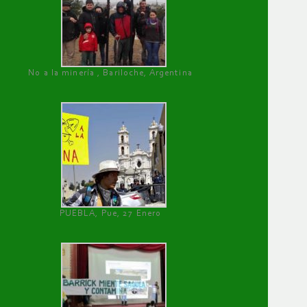
No a la minería , Bariloche, Argentina
PUEBLA, Pue, 27 Enero