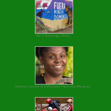
No a Dominga, Chile
Atentan contra la Defensora Francisca Márquez