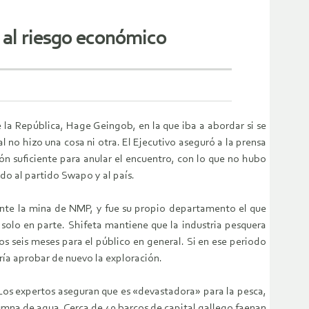
e al riesgo económico
la República, Hage Geingob, en la que iba a abordar si se
al no hizo una cosa ni otra. El Ejecutivo aseguró a la prensa
n suficiente para anular el encuentro, con lo que no hubo
do al partido Swapo y al país.
nte la mina de NMP, y fue su propio departamento el que
o solo en parte. Shifeta mantiene que la industria pesquera
os seis meses para el público en general. Si en ese periodo
ría aprobar de nuevo la exploración.
Los expertos aseguran que es «devastadora» para la pesca,
mna de agua. Cerca de 40 barcos de capital gallego faenan