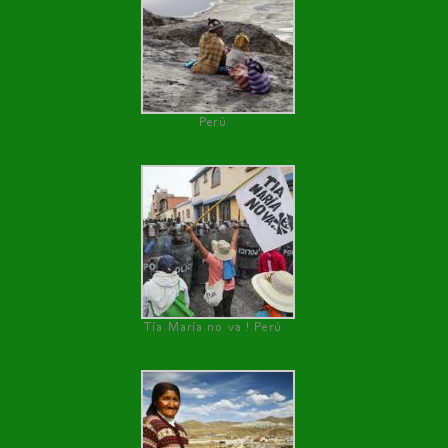
Perú
Tía María no va ! Perú