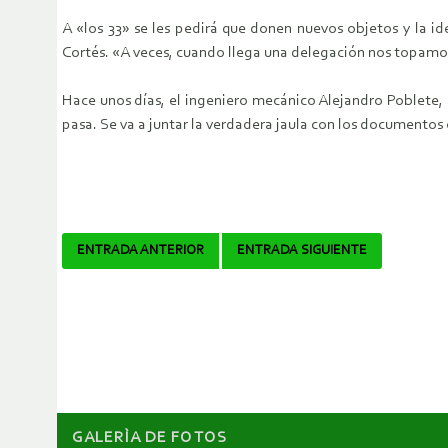
A «los 33» se les pedirá que donen nuevos objetos y la i
Cortés. «A veces, cuando llega una delegación nos topamos
Hace unos días, el ingeniero mecánico Alejandro Poblete, q
pasa. Se va a juntar la verdadera jaula con los documentos o
Navegador
ENTRADA ANTERIOR
ENTRADA SIGUIENTE
de
artículos
GALERÌA DE FOTOS