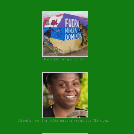
No a Dominga, Chile
Atentan contra la Defensora Francisca Márquez