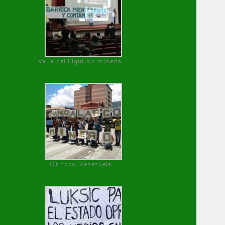
Valle del Elqui sin minería.
Orinoco, Venezuela