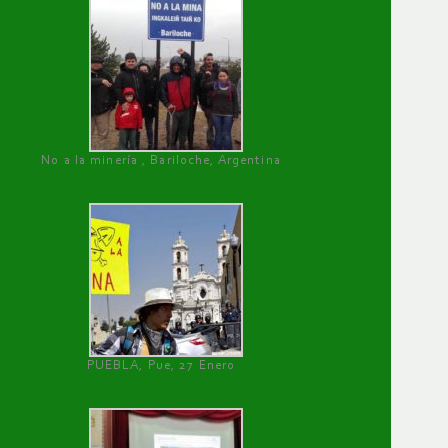
No a la minería , Bariloche, Argentina
PUEBLA, Pue, 27 Enero