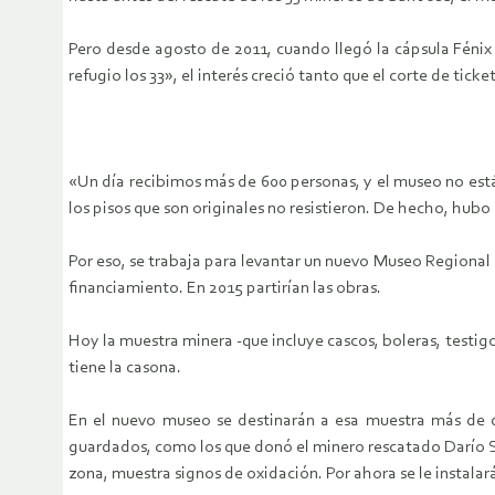
Pero desde agosto de 2011, cuando llegó la cápsula Fénix 
refugio los 33», el interés creció tanto que el corte de tick
«Un día recibimos más de 600 personas, y el museo no está
los pisos que son originales no resistieron. De hecho, hub
Por eso, se trabaja para levantar un nuevo Museo Regional 
financiamiento. En 2015 partirían las obras.
Hoy la muestra minera -que incluye cascos, boleras, testi
tiene la casona.
En el nuevo museo se destinarán a esa muestra más de do
guardados, como los que donó el minero rescatado Darío Se
zona, muestra signos de oxidación. Por ahora se le instalar