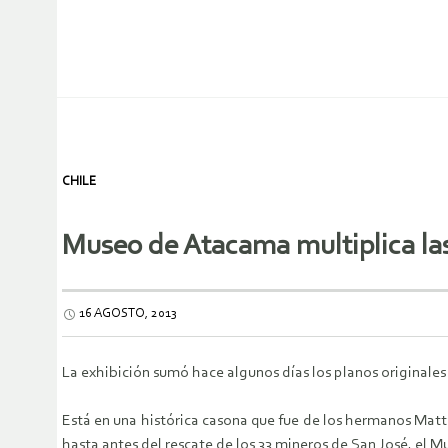
CHILE
Museo de Atacama multiplica las
16 AGOSTO, 2013
La exhibición sumó hace algunos días los planos originales 
Está en una histórica casona que fue de los hermanos Matta
hasta antes del rescate de los 33 mineros de San José, el 