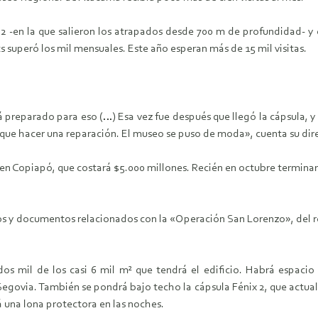
2 -en la que salieron los atrapados desde 700 m de profundidad- y 
ets superó los mil mensuales. Este año esperan más de 15 mil visitas.
 preparado para eso (…) Esa vez fue después que llegó la cápsula, y 
o que hacer una reparación. El museo se puso de moda», cuenta su dire
en Copiapó, que costará $5.000 millones. Recién en octubre terminar
gos y documentos relacionados con la «Operación San Lorenzo», del r
s mil de los casi 6 mil m² que tendrá el edificio. Habrá espacio 
govia. También se pondrá bajo techo la cápsula Fénix 2, que actual
á una lona protectora en las noches.