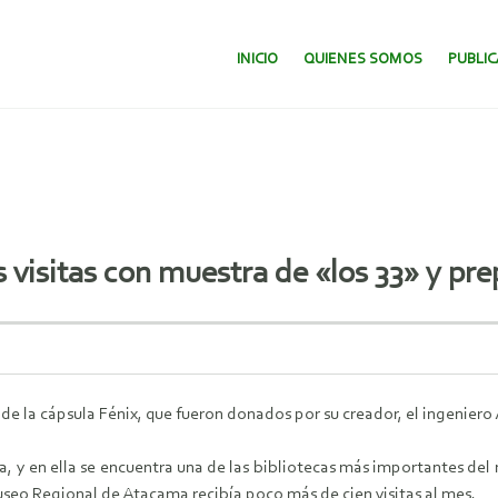
SALTAR AL CONTENIDO.
INICIO
QUIENES SOMOS
PUBLI
 visitas con muestra de «los 33» y pre
de la cápsula Fénix, que fueron donados por su creador, el ingeniero
, y en ella se encuentra una de las bibliotecas más importantes del
Museo Regional de Atacama recibía poco más de cien visitas al mes.