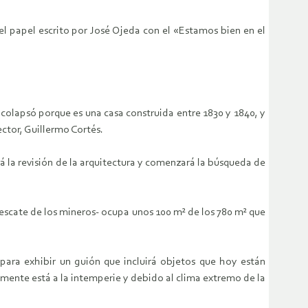
el papel escrito por José Ojeda con el «Estamos bien en el
colapsó porque es una casa construida entre 1830 y 1840, y
ctor, Guillermo Cortés.
á la revisión de la arquitectura y comenzará la búsqueda de
escate de los mineros- ocupa unos 100 m² de los 780 m² que
para exhibir un guión que incluirá objetos que hoy están
mente está a la intemperie y debido al clima extremo de la