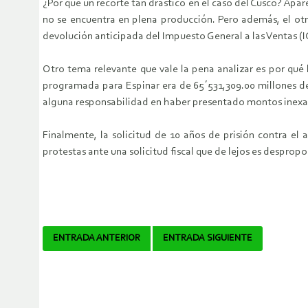
¿Por qué un recorte tan drástico en el caso del Cusco? Apa
no se encuentra en plena producción. Pero además, el otr
devolución anticipada del Impuesto General a las Ventas (I
Otro tema relevante que vale la pena analizar es por qué 
programada para Espinar era de 65´531,309.00 millones de
alguna responsabilidad en haber presentado montos inexact
Finalmente, la solicitud de 10 años de prisión contra e
protestas ante una solicitud fiscal que de lejos es despropo
Navegador
ENTRADA ANTERIOR
ENTRADA SIGUIENTE
de
artículos