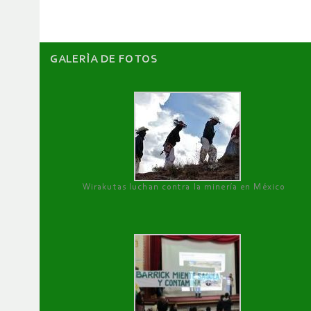
GALERÌA DE FOTOS
Wirakutas luchan contra la minería en México