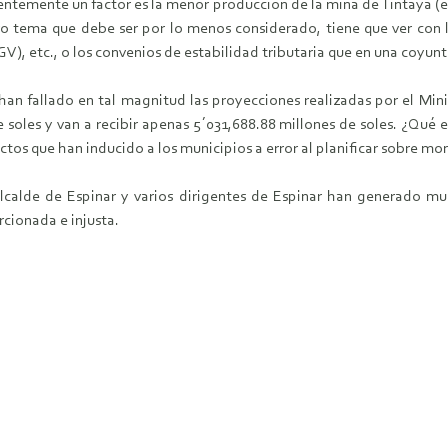
rentemente un factor es la menor producción de la mina de Tintaya (en
o tema que debe ser por lo menos considerado, tiene que ver con 
GV), etc., o los convenios de estabilidad tributaria que en una coyun
han fallado en tal magnitud las proyecciones realizadas por el Mini
 soles y van a recibir apenas 5´031,688.88 millones de soles. ¿Qué 
os que han inducido a los municipios a error al planificar sobre mon
l alcalde de Espinar y varios dirigentes de Espinar han generado 
rcionada e injusta.