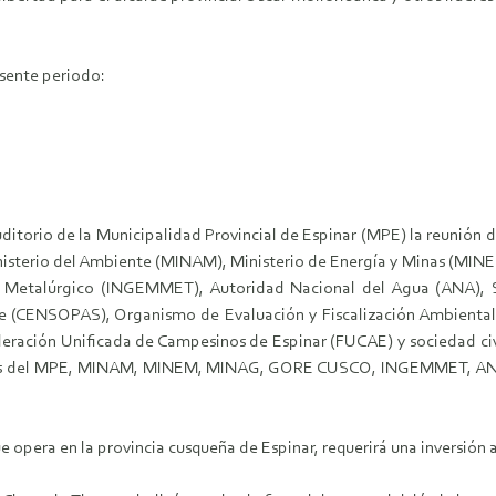
esente periodo:
uditorio de la Municipalidad Provincial de Espinar (MPE) la reunión
inisterio del Ambiente (MINAM), Ministerio de Energía y Minas (MIN
 Metalúrgico (INGEMMET), Autoridad Nacional del Agua (ANA), S
e (CENSOPAS), Organismo de Evaluación y Fiscalización Ambiental
deración Unificada de Campesinos de Espinar (FUCAE) y sociedad civ
es del MPE, MINAM, MINEM, MINAG, GORE CUSCO, INGEMMET, AN
que opera en la provincia cusqueña de Espinar, requerirá una inversi