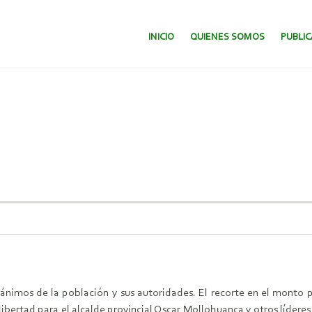
SALTAR AL CONTENIDO.
INICIO
QUIENES SOMOS
PUBLI
ánimos de la población y sus autoridades. El recorte en el monto
la libertad para el alcalde provincial Oscar Mollohuanca y otros líder