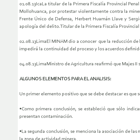
01.08.13
Ica
La titular de la Primera Fiscalía Provincial Pen
Mollohuanca, por protestar violentamente contra la minera
Frente Único de Defensa, Herbert Huamán Llave y Sergio 
apología del delito.
Titular de la Primera Fiscalía Provinci
02.08.13
Lima
El MINAM dio a conocer que la reducción de la
impedirá la continuidad del proceso y los acuerdos definid
04.08.13
Lima
Ministro de Agricultura reafirmó que Majes II
ALGUNOS ELEMENTOS PARA EL ANALISIS:
Un primer elemento positivo que se debe destacar es que se
•
Como primera conclusión, se estableció que sólo indic
presentan contaminación.
•
La segunda conclusión, se menciona la asociación de las 
la zona de actividad minera.