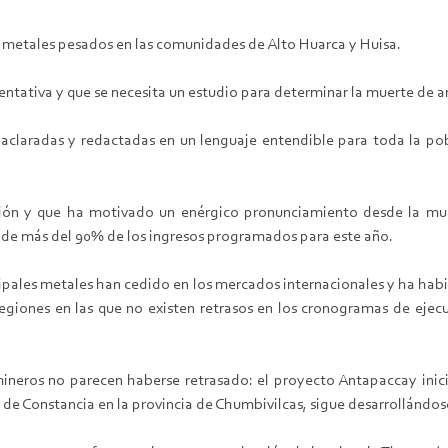
 metales pesados en las comunidades de Alto Huarca y Huisa.
entativa y que se necesita un estudio para determinar la muerte de a
claradas y redactadas en un lenguaje entendible para toda la pobla
ón y que ha motivado un enérgico pronunciamiento desde la munic
te de más del 90% de los ingresos programados para este año.
ncipales metales han cedido en los mercados internacionales y ha hab
n regiones en las que no existen retrasos en los cronogramas de ejec
ineros no parecen haberse retrasado: el proyecto Antapaccay inici
de Constancia en la provincia de Chumbivilcas, sigue desarrollándos