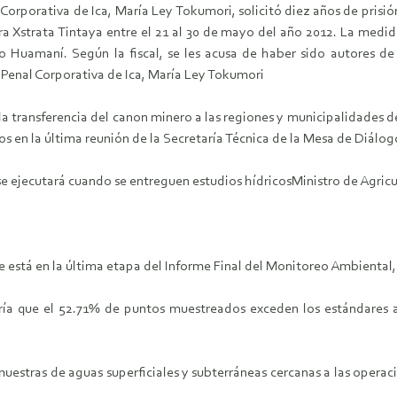
al Corporativa de Ica, María Ley Tokumori, solicitó diez años de prisi
 Xstrata Tintaya entre el 21 al 30 de mayo del año 2012. La medida
Huamaní. Según la fiscal, se les acusa de haber sido autores de l
al Penal Corporativa de Ica, María Ley Tokumori
 transferencia del canon minero a las regiones y municipalidades del
os en la última reunión de la Secretaría Técnica de la Mesa de Diálog
 se ejecutará cuando se entreguen estudios hídricos
Ministro de Agricu
 está en la última etapa del Informe Final del Monitoreo Ambiental, 
aría que el 52.71% de puntos muestreados exceden los estándares
muestras de aguas superficiales y subterráneas cercanas a las operac