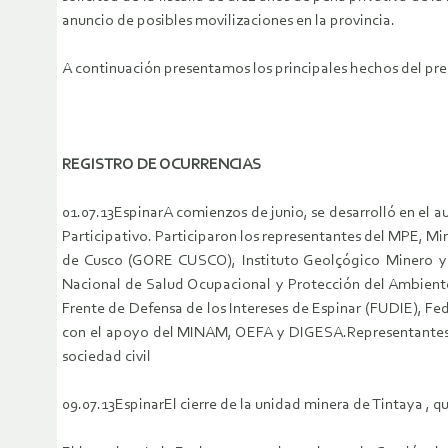
anuncio de posibles movilizaciones en la provincia.
A continuación presentamos los principales hechos del pr
REGISTRO DE OCURRENCIAS
01.07.13
Espinar
A comienzos de junio, se desarrolló en el a
Participativo. Participaron los representantes del MPE, M
de Cusco (GORE CUSCO), Instituto Geolçógico Minero y
Nacional de Salud Ocupacional y Protección del Ambient
Frente de Defensa de los Intereses de Espinar (FUDIE), Fe
con el apoyo del MINAM, OEFA y DIGESA.
Representant
sociedad civil
09.07.13
Espinar
El cierre de la unidad minera de Tintaya , 