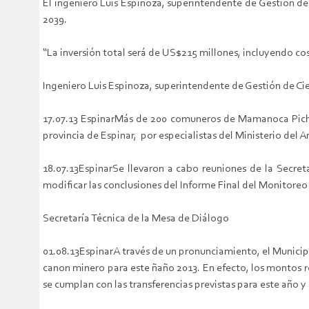
El ingeniero Luis Espinoza, superintendente de Gestión de C
2039.
“La inversión total será de US$215 millones, incluyendo cost
Ingeniero Luis Espinoza, superintendente de Gestión de Cie
17.07.13
Espinar
Más de 200 comuneros de Mamanoca Pichigu
provincia de Espinar, por especialistas del Ministerio del
18.07.13
Espinar
Se llevaron a cabo reuniones de la Sec
modificar las conclusiones del Informe Final del Monitoreo
Secretaría Técnica de la Mesa de Diálogo
01.08.13
Espinar
A través de un pronunciamiento, el Municip
canon minero para este ñaño 2013. En efecto, los montos re
se cumplan con las transferencias previstas para este año y