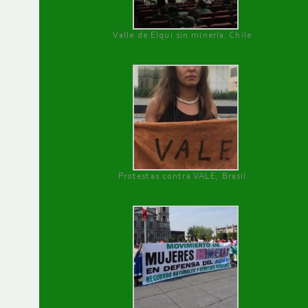
Valle de Elqui sin minería. Chile
Protestas contra VALE, Brasil