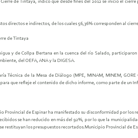
ierre de Tintaya, indicó que desde fines del 2012 se inició el cierre
os directos e indirectos, de los cuales 56,36% corresponden al cierre p
rre de Tintaya
a y de Collpa Bertana en la cuenca del río Salado, participaron d
 Ambiente, del OEFA, ANA y la DIGESA.
retaría Técnica de la Mesa de Diálogo (MPE, MINAM, MINEM, GORE
 para que refleje el contenido de dicho informe, como parte de un In
io Provincial de Espinar ha manifestado su disconformidad por los r
cibidos se han reducido en más del 92%, por lo que la municipalidad p
 se restituyan los presupuestos recortados.
Municipio Provincial de Es