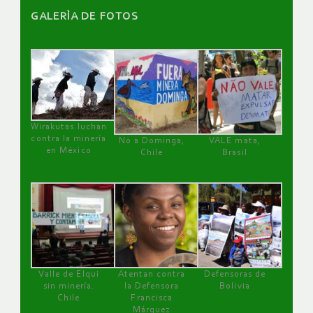
GALERÌA DE FOTOS
Wirakutas luchan
contra la minería
No a Dominga,
VALE mata,
en México
Chile
Brasil
Valle de Elqui
Atentan contra
Defensoras de
sin minería.
la Defensora
Bolivia
Chile
Francisca
Márquez