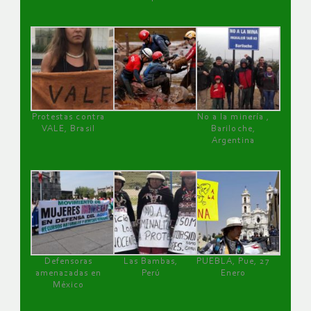
Protestas contra
No a la minería ,
VALE, Brasil
Bariloche,
Argentina
Defensoras
Las Bambas,
PUEBLA, Pue, 27
amenazadas en
Perú
Enero
México