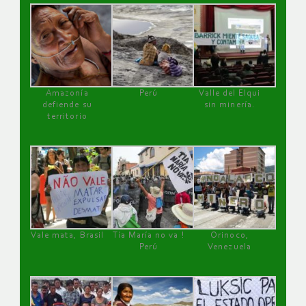
Amazonía
Perú
Valle del Elqui
defiende su
sin minería.
territorio
Vale mata, Brasil
Tía María no va !
Orinoco,
Perú
Venezuela