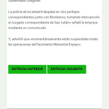
Gobernador Gregores.
La policía de localidad trabajaba en «los peritajes
correspondientes junto con Bomberos, tomando intervención
el Juzgado correspondiente de San Julián» señaló la empresa
mediante un comunicado.
Y, advirtió que «momentáneamente están suspendidas todas
las operaciones del Yacimiento Manantial Espejo».
Navegador
ENTRADA ANTERIOR
ENTRADA SIGUIENTE
de
artículos