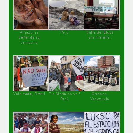
Amazonía
Perú
Valle del Elqui
defiende su
sin minería.
territorio
Vale mata, Brasil
Tía María no va !
Orinoco,
Perú
Venezuela