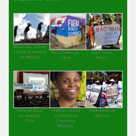
Wirakutas luchan
contra la minería
No a Dominga,
VALE mata,
en México
Chile
Brasil
Valle de Elqui
Atentan contra
Defensoras de
sin minería.
la Defensora
Bolivia
Chile
Francisca
Márquez