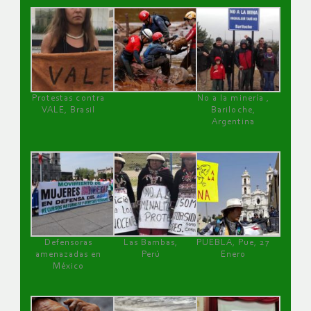
Protestas contra
No a la minería ,
VALE, Brasil
Bariloche,
Argentina
Defensoras
Las Bambas,
PUEBLA, Pue, 27
amenazadas en
Perú
Enero
México