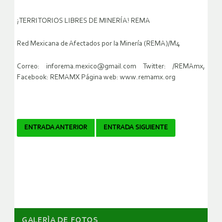
¡TERRITORIOS LIBRES DE MINERÍA! REMA
Red Mexicana de Afectados por la Minería (REMA)/M4
Correo: inforema.mexico@gmail.com Twitter: /REMAmx,
Facebook: REMAMX Página web: www.remamx.org
Navegador
ENTRADA ANTERIOR
ENTRADA SIGUIENTE
de
artículos
GALERÌA DE FOTOS