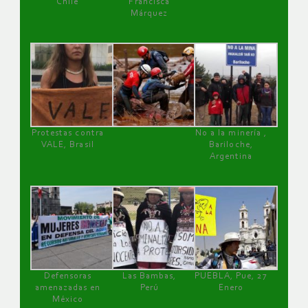
Chile
Francisca
Márquez
Protestas contra
No a la minería ,
VALE, Brasil
Bariloche,
Argentina
Defensoras
Las Bambas,
PUEBLA, Pue, 27
amenazadas en
Perú
Enero
México