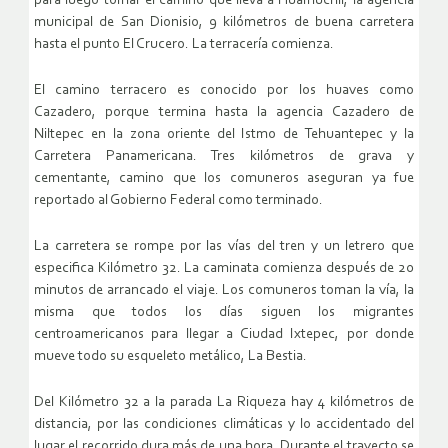
para luego tomar el camino que lleva a Huamúchil, la agencia
municipal de San Dionisio, 9 kilómetros de buena carretera
hasta el punto El Crucero. La terracería comienza.
El camino terracero es conocido por los huaves como
Cazadero, porque termina hasta la agencia Cazadero de
Niltepec en la zona oriente del Istmo de Tehuantepec y la
Carretera Panamericana. Tres kilómetros de grava y
cementante, camino que los comuneros aseguran ya fue
reportado al Gobierno Federal como terminado.
La carretera se rompe por las vías del tren y un letrero que
especifica Kilómetro 32. La caminata comienza después de 20
minutos de arrancado el viaje. Los comuneros toman la vía, la
misma que todos los días siguen los migrantes
centroamericanos para llegar a Ciudad Ixtepec, por donde
mueve todo su esqueleto metálico, La Bestia.
Del Kilómetro 32 a la parada La Riqueza hay 4 kilómetros de
distancia, por las condiciones climáticas y lo accidentado del
lugar el recorrido dura más de una hora. Durante el trayecto se