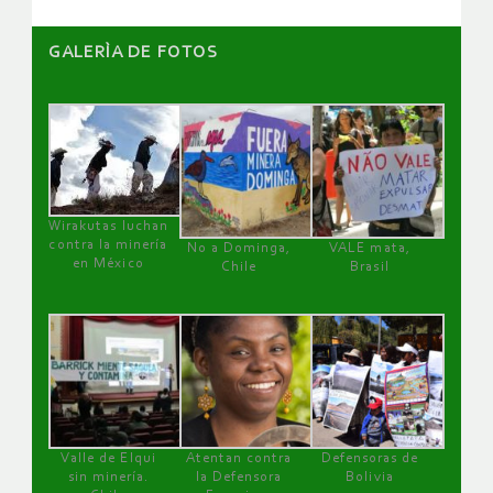
GALERÌA DE FOTOS
Wirakutas luchan
contra la minería
No a Dominga,
VALE mata,
en México
Chile
Brasil
Valle de Elqui
Atentan contra
Defensoras de
sin minería.
la Defensora
Bolivia