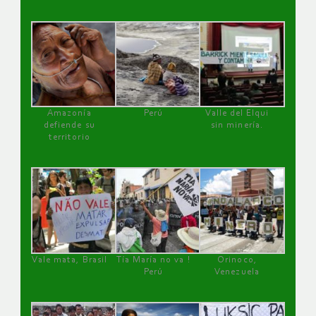
Amazonía
Perú
Valle del Elqui
defiende su
sin minería.
territorio
Vale mata, Brasil
Tía María no va !
Orinoco,
Perú
Venezuela