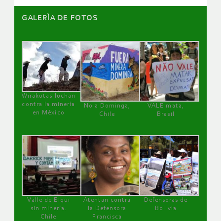
GALERÌA DE FOTOS
Wirakutas luchan
contra la minería
No a Dominga,
VALE mata,
en México
Chile
Brasil
Valle de Elqui
Atentan contra
Defensoras de
sin minería.
la Defensora
Bolivia
Chile
Francisca