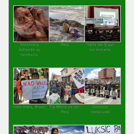
Amazonía
Perú
Valle del Elqui
defiende su
sin minería.
territorio
Vale mata, Brasil
Tía María no va !
Orinoco,
Perú
Venezuela