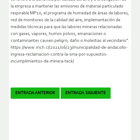
la empresa a mantener las emisiones de material particulado
respirable MP10, el programa de humedad de áreas de labores,
red de monitoreo de la calidad del aire, implementación de
medidas técnicas para que las labores mineras relacionadas
con gases, vapores, humos polvos, emanaciones o
contaminantes causen peligro, daño o molestias al vecindario”.
https://www.mch.cl/2021/06/23/municipalidad-de-andacollo-
ingresa-reclamacion-contra-la-sma-por-supuestos-
incumplimientos-de-minera-teck/
Navegador
ENTRADA ANTERIOR
ENTRADA SIGUIENTE
de
artículos