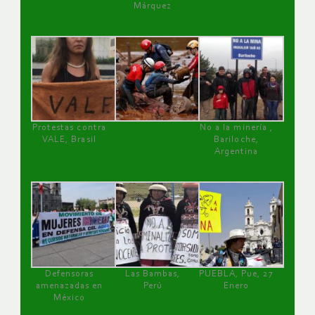
Márquez
Protestas contra
No a la minería ,
VALE, Brasil
Bariloche,
Argentina
Defensoras
Las Bambas,
PUEBLA, Pue, 27
amenazadas en
Perú
Enero
México