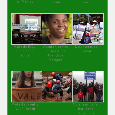
en México
Chile
Brasil
Valle de Elqui
Atentan contra
Defensoras de
sin minería.
la Defensora
Bolivia
Chile
Francisca
Márquez
Protestas contra
No a la minería ,
VALE, Brasil
Bariloche,
Argentina