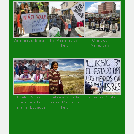
Vale mata, Brasil
Tía María no va !
Orinoco,
Perú
Venezuela
Pueblo Shuar
defensora de la
Caimanes, Chile
dice no a la
tierra, Melchora,
minería, Ecuador
Perú