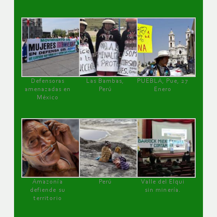
Defensoras
Las Bambas,
PUEBLA, Pue, 27
amenazadas en
Perú
Enero
México
Amazonía
Perú
Valle del Elqui
defiende su
sin minería.
territorio