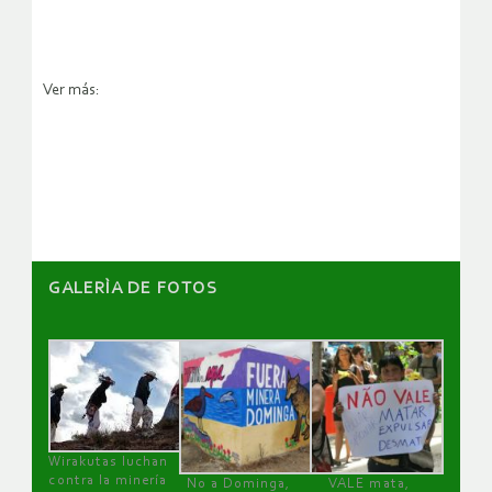
Ver más:
GALERÌA DE FOTOS
Wirakutas luchan
contra la minería
No a Dominga,
VALE mata,