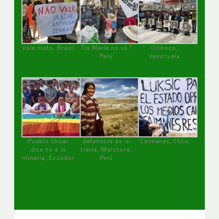
Vale mata, Brasil
Tía María no va !
Orinoco,
Perú
Venezuela
Pueblo Shuar
defensora de la
Caimanes, Chile
dice no a la
tierra, Melchora,
minería, Ecuador
Perú