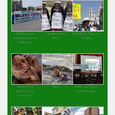
Defensoras
Las Bambas,
PUEBLA, Pue, 27
amenazadas en
Perú
Enero
México
Amazonía
Perú
Valle del Elqui
defiende su
sin minería.
territorio