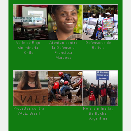
Valle de Elqui
Atentan contra
Defensoras de
sin minería.
la Defensora
Bolivia
Chile
Francisca
Márquez
Protestas contra
No a la minería ,
VALE, Brasil
Bariloche,
Argentina