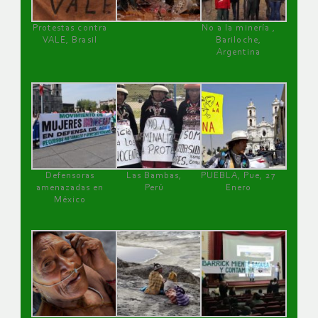
Protestas contra
No a la minería ,
VALE, Brasil
Bariloche,
Argentina
Defensoras
Las Bambas,
PUEBLA, Pue, 27
amenazadas en
Perú
Enero
México