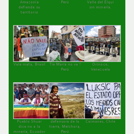
Amazonía
Perú
Valle del Elqui
defiende su
sin minería.
territorio
Vale mata, Brasil
Tía María no va !
Orinoco,
Perú
Venezuela
Pueblo Shuar
defensora de la
Caimanes, Chile
dice no a la
tierra, Melchora,
minería, Ecuador
Perú