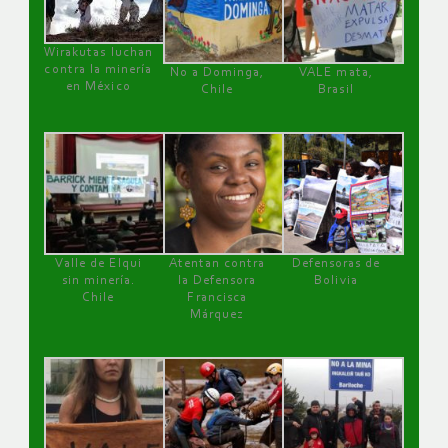
Wirakutas luchan
contra la minería
No a Dominga,
VALE mata,
en México
Chile
Brasil
Valle de Elqui
Atentan contra
Defensoras de
sin minería.
la Defensora
Bolivia
Chile
Francisca
Márquez