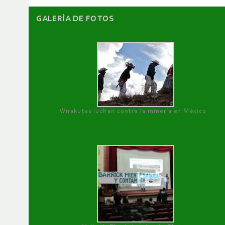
GALERÌA DE FOTOS
Wirakutas luchan contra la minería en México