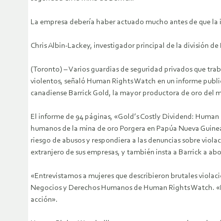
La empresa debería haber actuado mucho antes de que la in
Chris Albin-Lackey, investigador principal de la divisió
(Toronto) – Varios guardias de seguridad privados que tra
violentos, señaló Human Rights Watch en un informe public
canadiense Barrick Gold, la mayor productora de oro del m
El informe de 94 páginas, «Gold’s Costly Dividend: Human
humanos de la mina de oro Porgera en Papúa Nueva Guinea»)
riesgo de abusos y respondiera a las denuncias sobre violac
extranjero de sus empresas, y también insta a Barrick a a
«Entrevistamos a mujeres que describieron brutales violacio
Negocios y Derechos Humanos de Human Rights Watch. «La 
acción».