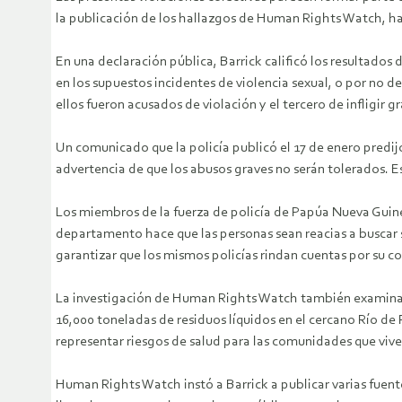
la publicación de los hallazgos de Human Rights Watch, ha
En una declaración pública, Barrick calificó los resultado
en los supuestos incidentes de violencia sexual, o por no de
ellos fueron acusados de violación y el tercero de infligir gr
Un comunicado que la policía publicó el 17 de enero predij
advertencia de que los abusos graves no serán tolerados. E
Los miembros de la fuerza de policía de Papúa Nueva Guine
departamento hace que las personas sean reacias a buscar s
garantizar que los mismos policías rindan cuentas por su 
La investigación de Human Rights Watch también examina la
16,000 toneladas de residuos líquidos en el cercano Río de 
representar riesgos de salud para las comunidades que vive
Human Rights Watch instó a Barrick a publicar varias fuent