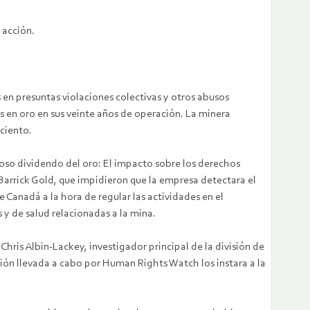
 acción.
en presuntas violaciones colectivas y otros abusos
 en oro en sus veinte años de operación. La minera
ciento.
oso dividendo del oro: El impacto sobre los derechos
Barrick Gold, que impidieron que la empresa detectara el
 Canadá a la hora de regular las actividades en el
y de salud relacionadas a la mina.
hris Albin-Lackey, investigador principal de la división de
n llevada a cabo por Human Rights Watch los instara a la