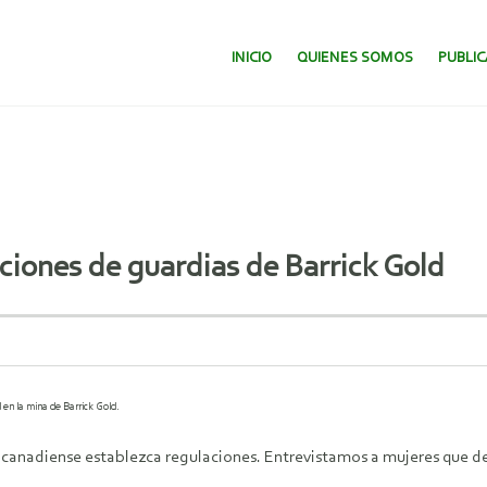
SALTAR AL CONTENIDO.
INICIO
QUIENES SOMOS
PUBLI
ciones de guardias de Barrick Gold
 en la mina de Barrick Gold.
 canadiense establezca regulaciones. Entrevistamos a mujeres que de