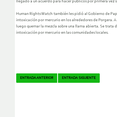
llegado a un acuerdo para hacer públicos por primera vez 
Human Rights Watch también les pidió al Gobierno de Papúa 
intoxicación por mercurio en los alrededores de Porgera. 
luego quemar la mezcla sobre una llama abierta. Se trata
intoxicación por mercurio en las comunidades locales.
Navegador
ENTRADA ANTERIOR
ENTRADA SIGUIENTE
de
artículos