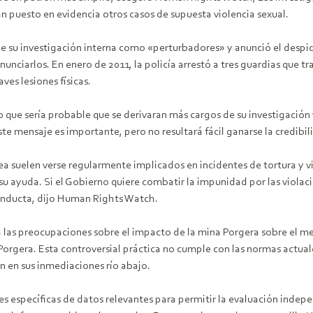
n puesto en evidencia otros casos de supuesta violencia sexual.
s de su investigación interna como «perturbadores» y anunció el desp
nunciarlos. En enero de 2011, la policía arrestó a tres guardias que t
aves lesiones físicas.
o que sería probable que se derivaran más cargos de su investigación
ste mensaje es importante, pero no resultará fácil ganarse la credib
a suelen verse regularmente implicados en incidentes de tortura y vi
u ayuda. Si el Gobierno quiere combatir la impunidad por las violac
conducta, dijo Human Rights Watch.
s preocupaciones sobre el impacto de la mina Porgera sobre el medi
Porgera. Esta controversial práctica no cumple con las normas actuales
n en sus inmediaciones río abajo.
es específicas de datos relevantes para permitir la evaluación inde