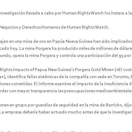
vestigación llevada a cabo por Human Rights Watch los instara a la
n de Negocios y Derechos Humanos de Human Rights Watch.
bajan en una mina de oro en Papúa Nueva Guinea han sido implicados 
ado hoy. La mina Porgera ha producido miles de millones de dólares
undo, opera la mina Porgera y controla una participación del 95 por 
 Rights Impacts of Papua New Guinea’s Porgera Gold Mine» («El cost
, identifica fallas sistémicas de la compañía con sede en Toronto, 
iones cometidas. El informe examina el impacto de la insuficiencia de
bordar con mayor transparencia las preocupaciones medioambientales 
nes en grupo por guardias de seguridad en la mina de Barrick», dijo C
empresa debería haber actuado mucho antes de que la investigació