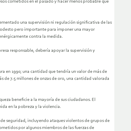
abusos cometidos en el pasado y hacer menos probable que
entado una supervisión ni regulación significativa de las
o modesto pero importante para imponer una mayor
 enérgicamente contra la medida.
resa responsable, debería apoyar la supervisión y
ra en 1990; una cantidad que tendría un valor de más de
ás de 7.5 millones de onzas de oro, una cantidad valorada
queza beneficie a la mayoría de sus ciudadanos. El
da en la pobreza y la violencia.
s de seguridad, incluyendo ataques violentos de grupos de
ometidos por algunos miembros de las fuerzas de