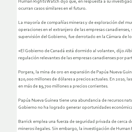
Human Rights Watch dijo que, en respuesta a su investigac
ocurran casos similares en el futuro.
La mayoría de compañías mineras y de exploración del mund
operaciones en el extranjero de las empresas canadienses
supervisión del Gobierno, fue derrotado en la Cámara de 
«El Gobierno de Canadá está dormido al volante», dijo Alb
regulación relevantes de las empresas canadienses por par
Porgera, la mina de oro en expansión de Papúa Nueva Guine
$20,000 millones de dólares a precios actuales. En 2010, l
en más de $9,700 millones a precios corrientes.
Papúa Nueva Guinea tiene una abundancia de recursos natur
Gobierno no ha logrado generar oportunidades económicas ni
Barrick emplea una fuerza de seguridad privada de cerca d
mineros ilegales. Sin embargo, la investigación de Human