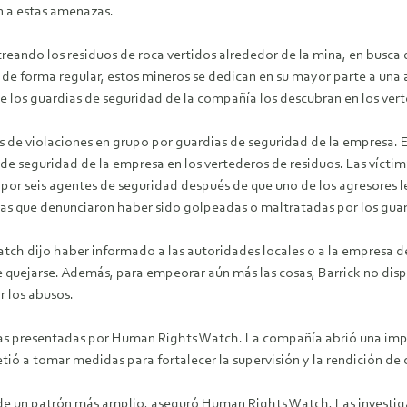
n a estas amenazas.
treando los residuos de roca vertidos alrededor de la mina, en busca 
 de forma regular, estos mineros se dedican en su mayor parte a una a
que los guardias de seguridad de la compañía los descubran en los ver
 de violaciones en grupo por guardias de seguridad de la empresa. E
 de seguridad de la empresa en los vertederos de residuos. Las víct
or seis agentes de seguridad después de que uno de los agresores le 
que denunciaron haber sido golpeadas o maltratadas por los guardi
ch dijo haber informado a las autoridades locales o a la empresa de
de quejarse. Además, para empeorar aún más las cosas, Barrick no dis
 los abusos.
s presentadas por Human Rights Watch. La compañía abrió una import
ó a tomar medidas para fortalecer la supervisión y la rendición de c
de un patrón más amplio, aseguró Human Rights Watch, Las investigac