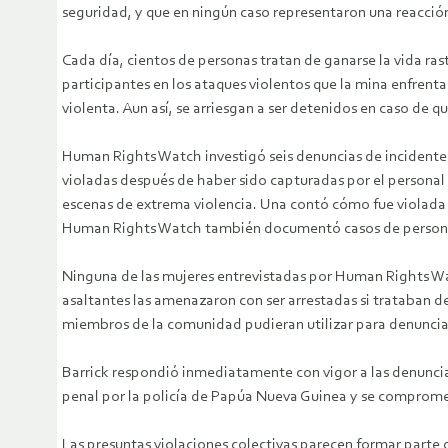
seguridad, y que en ningún caso representaron una reacció
Cada día, cientos de personas tratan de ganarse la vida ras
participantes en los ataques violentos que la mina enfrenta
violenta. Aun así, se arriesgan a ser detenidos en caso de 
Human Rights Watch investigó seis denuncias de incidentes
violadas después de haber sido capturadas por el personal
escenas de extrema violencia. Una contó cómo fue violada p
Human Rights Watch también documentó casos de personas 
Ninguna de las mujeres entrevistadas por Human Rights Wat
asaltantes las amenazaron con ser arrestadas si trataban 
miembros de la comunidad pudieran utilizar para denunciar
Barrick respondió inmediatamente con vigor a las denuncia
penal por la policía de Papúa Nueva Guinea y se comprometi
Las presuntas violaciones colectivas parecen formar parte 