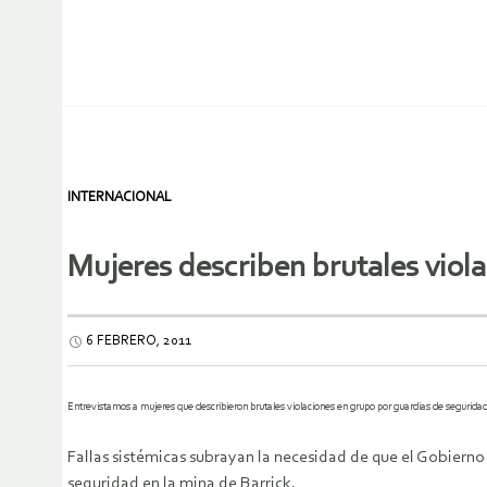
INTERNACIONAL
Mujeres describen brutales viola
6 FEBRERO, 2011
Entrevistamos a mujeres que describieron brutales violaciones en grupo por guardias de seguridad
Fallas sistémicas subrayan la necesidad de que el Gobierno
seguridad en la mina de Barrick.