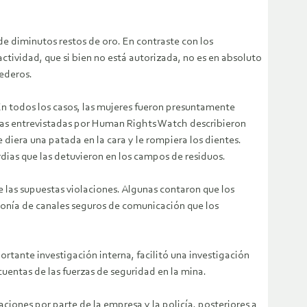
de diminutos restos de oro. En contraste con los
ctividad, que si bien no está autorizada, no es en absoluto
tederos.
n todos los casos, las mujeres fueron presuntamente
imas entrevistadas por Human Rights Watch describieron
diera una patada en la cara y le rompiera los dientes.
as que las detuvieron en los campos de residuos.
 las supuestas violaciones. Algunas contaron que los
ponía de canales seguros de comunicación que los
ante investigación interna, facilitó una investigación
uentas de las fuerzas de seguridad en la mina.
iones por parte de la empresa y la policía, posteriores a