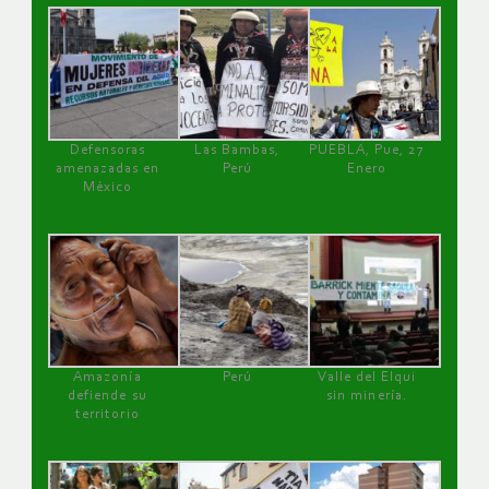
Defensoras
Las Bambas,
PUEBLA, Pue, 27
amenazadas en
Perú
Enero
México
Amazonía
Perú
Valle del Elqui
defiende su
sin minería.
territorio