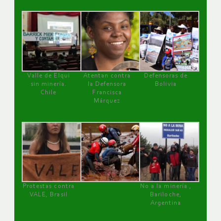
Valle de Elqui
Atentan contra
Defensoras de
sin minería.
la Defensora
Bolivia
Chile
Francisca
Márquez
Protestas contra
No a la minería ,
VALE, Brasil
Bariloche,
Argentina