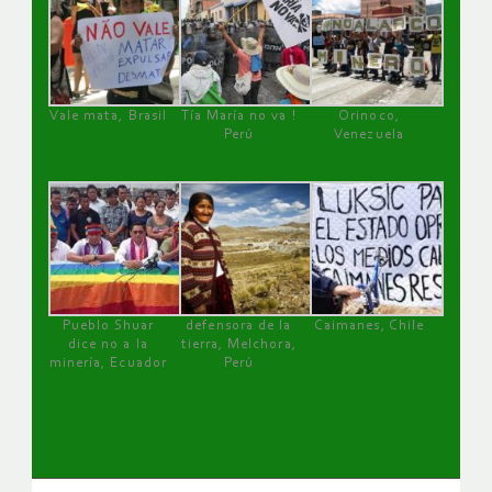
Vale mata, Brasil
Tía María no va !
Orinoco,
Perú
Venezuela
Pueblo Shuar
defensora de la
Caimanes, Chile
dice no a la
tierra, Melchora,
minería, Ecuador
Perú