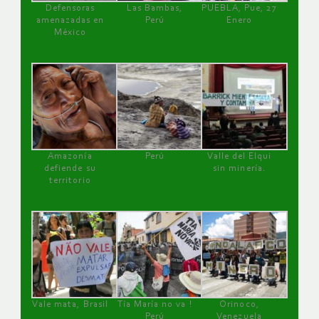
Defensoras
Las Bambas,
PUEBLA, Pue, 27
amenazadas en
Perú
Enero
México
Amazonía
Perú
Valle del Elqui
defiende su
sin minería.
territorio
Vale mata, Brasil
Tía María no va !
Orinoco,
Perú
Venezuela