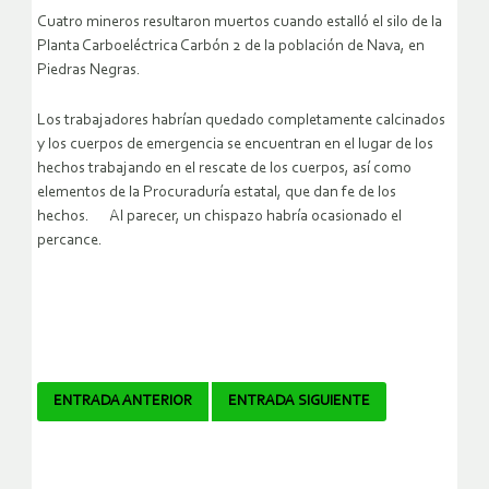
Cuatro mineros resultaron muertos cuando estalló el silo de la
Planta Carboeléctrica Carbón 2 de la población de Nava, en
Piedras Negras.
Los trabajadores habrían quedado completamente calcinados
y los cuerpos de emergencia se encuentran en el lugar de los
hechos trabajando en el rescate de los cuerpos, así como
elementos de la Procuraduría estatal, que dan fe de los
hechos. Al parecer, un chispazo habría ocasionado el
percance.
Navegador
ENTRADA ANTERIOR
ENTRADA SIGUIENTE
de