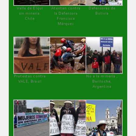
Valle de Elqui
Atentan contra
Defensoras de
sin minería.
la Defensora
Bolivia
Chile
Francisca
Márquez
Protestas contra
No a la minería ,
VALE, Brasil
Bariloche,
Argentina