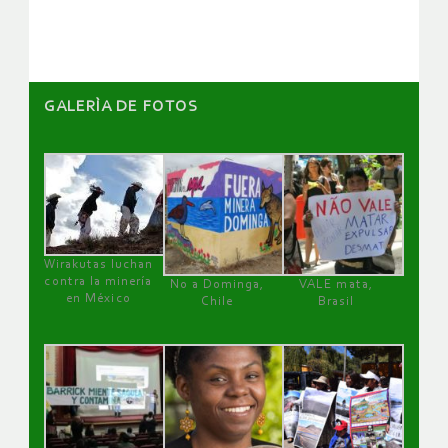
artículos
GALERÌA DE FOTOS
Wirakutas luchan
contra la minería
No a Dominga,
VALE mata,
en México
Chile
Brasil