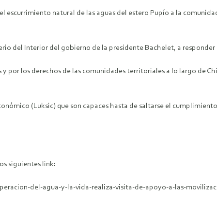
 el escurrimiento natural de las aguas del estero Pupío a la comuni
io del Interior del gobierno de la presidente Bachelet, a responder 
y por los derechos de las comunidades territoriales a lo largo de Chi
conómico (Luksic) que son capaces hasta de saltarse el cumplimiento
s siguientes link:
peracion-del-agua-y-la-vida-realiza-visita-de-apoyo-a-las-moviliz