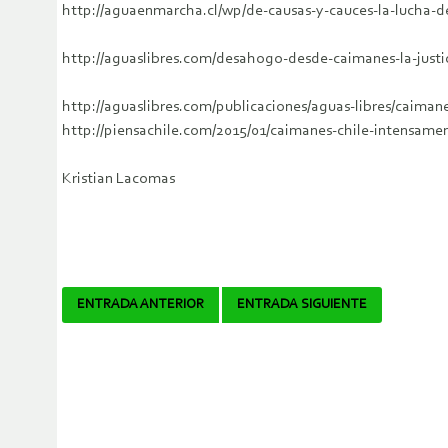
http://aguaenmarcha.cl/wp/de-causas-y-cauces-la-lucha-d
http://aguaslibres.com/desahogo-desde-caimanes-la-justic
http://aguaslibres.com/publicaciones/aguas-libres/caimane
http://piensachile.com/2015/01/caimanes-chile-intensam
Kristian Lacomas
Navegador
ENTRADA ANTERIOR
ENTRADA SIGUIENTE
de
artículos