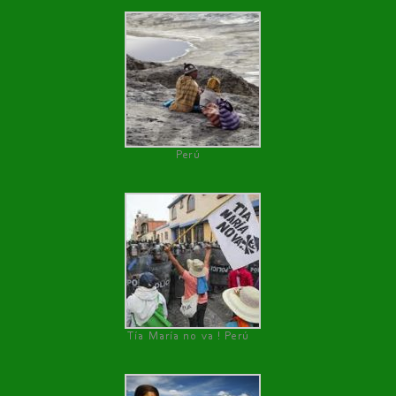
Perú
Tía María no va ! Perú