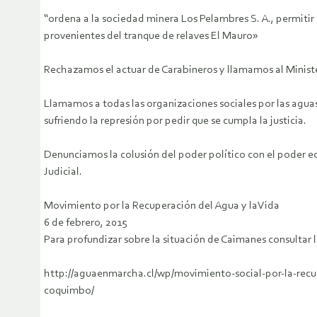
“ordena a la sociedad minera Los Pelambres S. A., permitir
provenientes del tranque de relaves El Mauro»
Rechazamos el actuar de Carabineros y llamamos al Minister
Llamamos a todas las organizaciones sociales por las aguas 
sufriendo la represión por pedir que se cumpla la justicia.
Denunciamos la colusión del poder político con el poder e
Judicial.
Movimiento por la Recuperación del Agua y laVida
6 de febrero, 2015
Para profundizar sobre la situación de Caimanes consultar lo
http://aguaenmarcha.cl/wp/movimiento-social-por-la-recu
coquimbo/