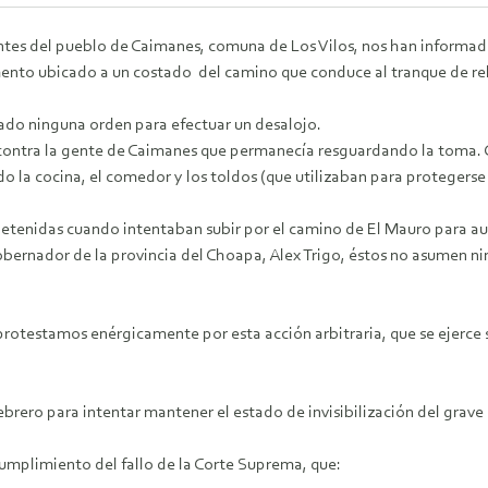
entes del pueblo de Caimanes, comuna de Los Vilos, nos han informad
ento ubicado a un costado del camino que conduce al tranque de re
ado ninguna orden para efectuar un desalojo.
 contra la gente de Caimanes que permanecía resguardando la toma. C
la cocina, el comedor y los toldos (que utilizaban para protegerse 
etenidas cuando intentaban subir por el camino de El Mauro para auxi
bernador de la provincia del Choapa, Alex Trigo, éstos no asumen ni
otestamos enérgicamente por esta acción arbitraria, que se ejerce 
rero para intentar mantener el estado de invisibilización del grave c
umplimiento del fallo de la Corte Suprema, que: