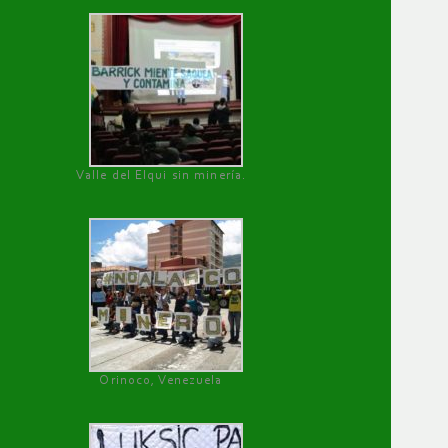
Valle del Elqui sin minería.
Orinoco, Venezuela