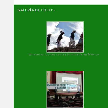
GALERÌA DE FOTOS
Wirakutas luchan contra la minería en México