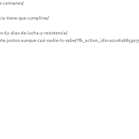
e-caimanes/
ia-tiene-que-cumplirse/
s-62-dias-de-lucha-y-resistencia/
ente-juntos-aunque-casi-nadie-lo-sabe/?fb_action_ids=10206168590