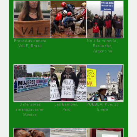
Protestas contra
No a la minería ,
VALE, Brasil
Bariloche,
Argentina
Defensoras
Las Bambas,
PUEBLA, Pue, 27
amenazadas en
Perú
Enero
México