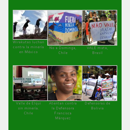
Wirakutas luchan
contra la minería
No a Dominga,
VALE mata,
en México
Chile
Brasil
Valle de Elqui
Atentan contra
Defensoras de
sin minería.
la Defensora
Bolivia
Chile
Francisca
Márquez