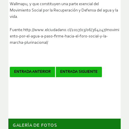
Wallmapu, y que constituyen una parte esencial del
Movimiento Social por la Recuperación y Defensa del agua y la
vida.
Fuente:http://www.elciudadano.cl/2017/03/06/364247/movimi
ento-por-el-agua-a-paso-firme-hacia-el-foro-social-y-la-
marcha-plurinacional/
Navegador
ENTRADA ANTERIOR
ENTRADA SIGUIENTE
de
artículos
GALERÌA DE FOTOS