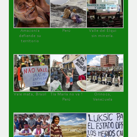
Amazonía
Perú
Valle del Elqui
defiende su
sin minería.
territorio
Vale mata, Brasil
Tía María no va !
Orinoco,
Perú
Venezuela