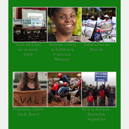
Valle de Elqui
Atentan contra
Defensoras de
sin minería.
la Defensora
Bolivia
Chile
Francisca
Márquez
Protestas contra
No a la minería ,
VALE, Brasil
Bariloche,
Argentina