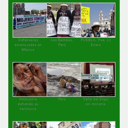
Defensoras
Las Bambas,
PUEBLA, Pue, 27
amenazadas en
Perú
Enero
México
Amazonía
Perú
Valle del Elqui
defiende su
sin minería.
territorio