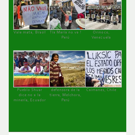
Vale mata, Brasil
Tía María no va !
Orinoco,
Perú
Venezuela
Pueblo Shuar
defensora de la
Caimanes, Chile
dice no a la
tierra, Melchora,
minería, Ecuador
Perú