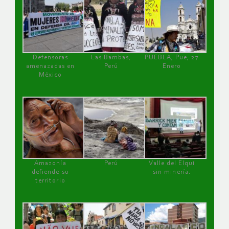
Defensoras
Las Bambas,
PUEBLA, Pue, 27
amenazadas en
Perú
Enero
México
Amazonía
Perú
Valle del Elqui
defiende su
sin minería.
territorio