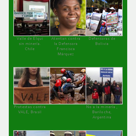
Valle de Elqui
Atentan contra
Defensoras de
sin minería.
la Defensora
Bolivia
Chile
Francisca
Márquez
Protestas contra
No a la minería ,
VALE, Brasil
Bariloche,
Argentina