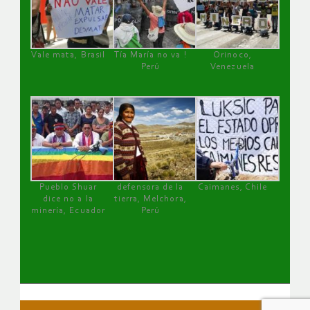
Vale mata, Brasil
Tía María no va !
Orinoco,
Perú
Venezuela
Pueblo Shuar
defensora de la
Caimanes, Chile
dice no a la
tierra, Melchora,
minería, Ecuador
Perú