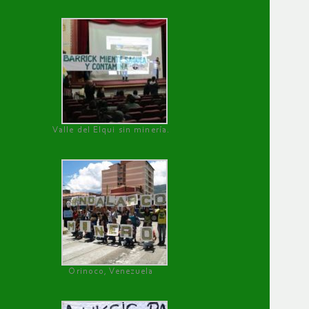
Valle del Elqui sin minería.
Orinoco, Venezuela