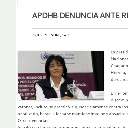
APDHB DENUNCIA ANTE RE
8 SEPTIEMBRE, 2012
La presi
Naciones
Chaparin
Herrera,
derechos 
En el te
discrimi
varones, incluso se practicó algunos vejámenes contra lo
paralizado, hasta la fecha se mantiene impune y absuelto d
Otras denuncias
Señaló que también expresaron ante el representante de