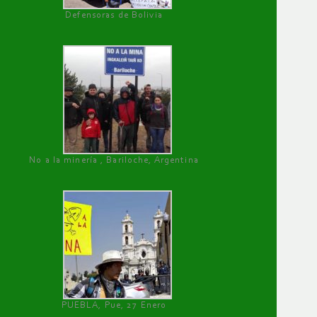
Defensoras de Bolivia
No a la minería , Bariloche, Argentina
PUEBLA, Pue, 27 Enero