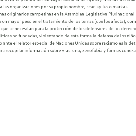
a las organizaciones por su propio nombre, sean ayllus o markas.
as originarios campesinas en la Asamblea Legislativa Plurinacional 
e un mayor peso en el tratamiento de los temas (que los afecta), como
que se necesitan para la protección de los defensores de los derecho
ticas no fundadas, violentando de esta forma la defensa de los niño
o ante el relator especial de Naciones Unidas sobre racismo es la det
a para recopilar información sobre «racismo, xenofobia y formas conexa