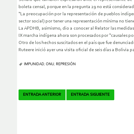
boleta censal, porque en la pregunta 29 no está considerad
“La preocupación por la representación de pueblos indígen
sector social) por tener una representación mínima no tien
La APDHB, asimismo, dio a conocer al Relator las medidas 
IX marcha indígena ahora son procesados por “causales polí
Otro de los hechos suscitados en el país que fue denunciad
Ruteere inició ayer una visita oficial de seis días a Bolivi
IMPUNIDAD
,
ONU
,
REPRESIÓN
Navegador
ENTRADA ANTERIOR
ENTRADA SIGUIENTE
de
artículos