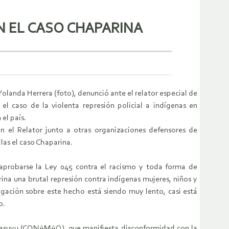
N EL CASO CHAPARINA
anda Herrera (foto), denunció ante el relator especial de
 caso de la violenta represión policial a indígenas en
el país.
n el Relator junto a otras organizaciones defensores de
las el caso Chaparina.
aprobarse la Ley 045 contra el racismo y toda forma de
na una brutal represión contra indígenas mujeres, niños y
igación sobre este hecho está siendo muy lento, casi está
o.
llasuyu (CONAMAQ), que manifiesta disconformidad con la