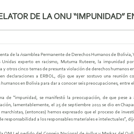
LATOR DE LA ONU “IMPUNIDAD” E
denta de la Asamblea Permanente de Derechos Humanos de Bolivia, Yol
 Unidas experto en racismo, Mutuma Ruteere, la impunidad por el
a y otros cinco temas de presunta violación de derechos humanos en 
 en declaraciones a ERBOL, dijo que ayer sostuvo una reunión co
humanos en Bolivia para dar a conocer seis preocupaciones, entre el
ma de “impunidad, se manifestó la preocupación, de que pese a 
nación, lamentablemente, el 25 de septiembre 2011 se dio en Chapari
s marchistas, (entonces) hemos expresado que el proceso de invest
e responsabilidad a los responsables materiales e intelectuales”, dij
 la ONU el pedido del Consejo Nacional de Ayllus y Markas del Qu