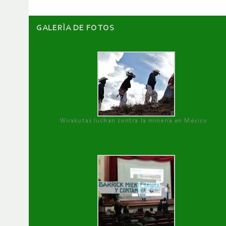
GALERÌA DE FOTOS
Wirakutas luchan contra la minería en México