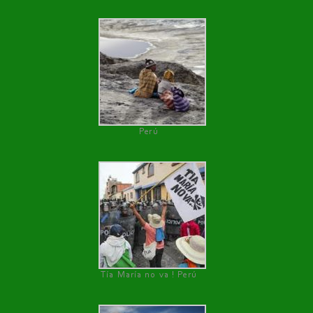
Perú
Tía María no va ! Perú