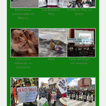
Defensoras
Las Bambas,
PUEBLA, Pue, 27
amenazadas en
Perú
Enero
México
Amazonía
Perú
Valle del Elqui
defiende su
sin minería.
territorio