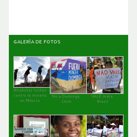
artículos
GALERÌA DE FOTOS
Wirakutas luchan
contra la minería
No a Dominga,
VALE mata,
en México
Chile
Brasil