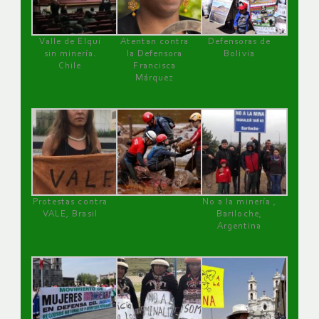
Valle de Elqui
Atentan contra
Defensoras de
sin minería.
la Defensora
Bolivia
Chile
Francisca
Márquez
Protestas contra
No a la minería ,
VALE, Brasil
Bariloche,
Argentina