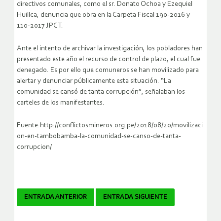
directivos comunales, como el sr. Donato Ochoa y Ezequiel
Huillca, denuncia que obra en la Carpeta Fiscal 190-2016 y
110-2017 JPCT.
Ante el intento de archivar la investigación, los pobladores han
presentado este año el recurso de control de plazo, el cual fue
denegado. Es por ello que comuneros se han movilizado para
alertar y denunciar públicamente esta situación. “La
comunidad se cansó de tanta corrupción”, señalaban los
carteles de los manifestantes.
Fuente:http://conflictosmineros.org.pe/2018/08/20/movilizaci
on-en-tambobamba-la-comunidad-se-canso-de-tanta-
corrupcion/
Navegador
ENTRADA ANTERIOR
ENTRADA SIGUIENTE
de