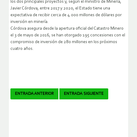
los dos principales proyectos y, según el ministro de Minería,
Javier Córdova, entre 2017 y 2020, el Estado tiene una
expectativa de recibir cerca de 4.000 millones de dólares por
inversión en minería.
Córdova asegura desde la apertura oficial del Catastro Minero
el 3 de mayo de 2016, se han otorgado 195 concesiones con el
compromiso de inversión de 280 millones en los próximos
cuatro años.
Navegador
ENTRADA ANTERIOR
ENTRADA SIGUIENTE
de
artículos