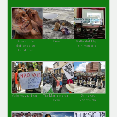
Amazonía
Perú
Valle del Elqui
defiende su
sin minería.
territorio
Vale mata, Brasil
Tía María no va !
Orinoco,
Perú
Venezuela