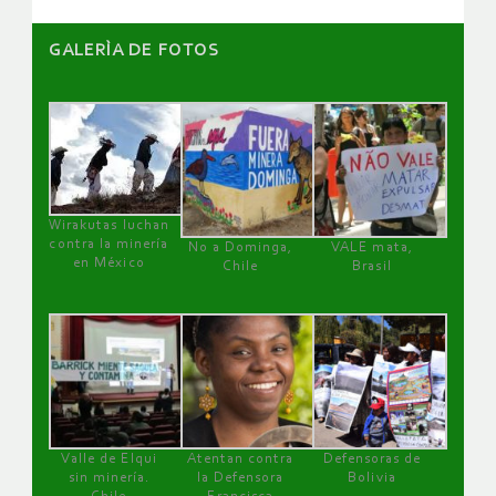
GALERÌA DE FOTOS
Wirakutas luchan
contra la minería
No a Dominga,
VALE mata,
en México
Chile
Brasil
Valle de Elqui
Atentan contra
Defensoras de
sin minería.
la Defensora
Bolivia