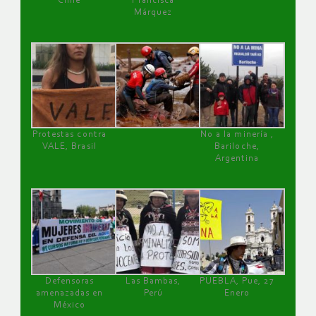
Chile
Francisca
Márquez
Protestas contra
No a la minería ,
VALE, Brasil
Bariloche,
Argentina
Defensoras
Las Bambas,
PUEBLA, Pue, 27
amenazadas en
Perú
Enero
México