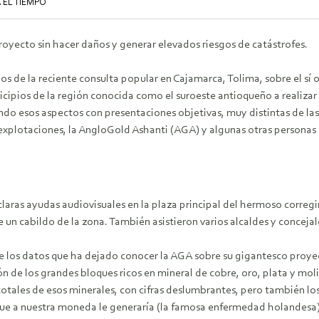
 EL TIEMPO
oyecto sin hacer daños y generar elevados riesgos de catástrofes.
dos de la reciente consulta popular en Cajamarca, Tolima, sobre el sí o 
icipios de la región conocida como el suroeste antioqueño a realizar 
fondo esos aspectos con presentaciones objetivas, muy distintas de la
 explotaciones, la AngloGold Ashanti (AGA) y algunas otras personas
laras ayudas audiovisuales en la plaza principal del hermoso corregi
un cabildo de la zona. También asistieron varios alcaldes y concejale
 de los datos que ha dejado conocer la AGA sobre su gigantesco proy
n de los grandes bloques ricos en mineral de cobre, oro, plata y moli
otales de esos minerales, con cifras deslumbrantes, pero también los
que a nuestra moneda le generaría (la famosa enfermedad holandesa)