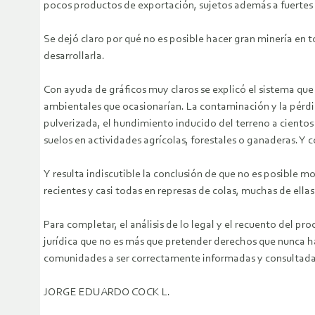
pocos productos de exportación, sujetos además a fuertes a
Se dejó claro por qué no es posible hacer gran minería en to
desarrollarla.
Con ayuda de gráficos muy claros se explicó el sistema que l
ambientales que ocasionarían. La contaminación y la pérdid
pulverizada, el hundimiento inducido del terreno a cientos
suelos en actividades agrícolas, forestales o ganaderas. Y co
Y resulta indiscutible la conclusión de que no es posible 
recientes y casi todas en represas de colas, muchas de ella
Para completar, el análisis de lo legal y el recuento del p
jurídica que no es más que pretender derechos que nunca ha
comunidades a ser correctamente informadas y consultadas 
JORGE EDUARDO COCK L.