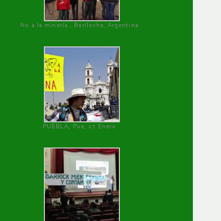
No a la minería , Bariloche, Argentina
PUEBLA, Pue, 27 Enero