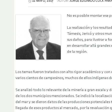
22 MAYO, 2017
AUTOR:
JORGE EDUARDO COCK PARA
No es posible montar ese pr
La realización y los resulta
Támesis, Jericó y otros mun
sus daños, para ilustrar a 
en desarrollar allá grandes
de la región.
Los temas fueron tratados con alto rigor académico y con c
varios cientos de campesinos, muchos de ellos indígenas de 
Se analizó todo lo relevante de la minería a gran escala y
de los dos municipios mencionados. Se indicó la localizació
del mar y se dieron datos de las producciones potenciales t
llegada de esos productos al mercado, por la revaluación 