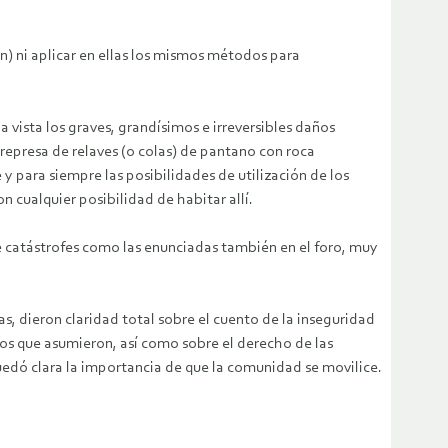
ón) ni aplicar en ellas los mismos métodos para
a vista los graves, grandísimos e irreversibles daños
represa de relaves (o colas) de pantano con roca
y para siempre las posibilidades de utilización de los
on cualquier posibilidad de habitar allí.
de catástrofes como las enunciadas también en el foro, muy
s, dieron claridad total sobre el cuento de la inseguridad
gos que asumieron, así como sobre el derecho de las
edó clara la importancia de que la comunidad se movilice.