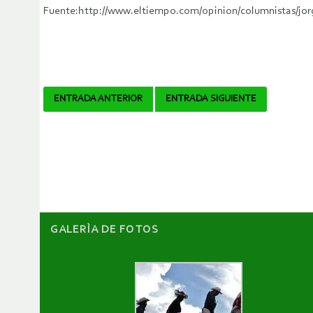
Fuente:http://www.eltiempo.com/opinion/columnistas/jor
Navegador
ENTRADA ANTERIOR
ENTRADA SIGUIENTE
de
artículos
GALERÌA DE FOTOS