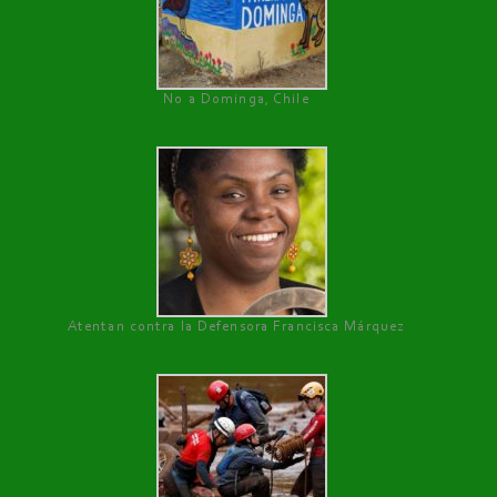
No a Dominga, Chile
Atentan contra la Defensora Francisca Márquez