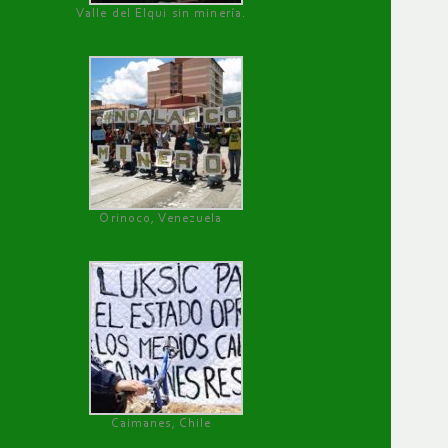
Valle del Elqui sin minería.
Orinoco, Venezuela
Caimanes, Chile