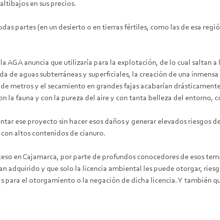
ltibajos en sus precios.
das partes (en un desierto o en tierras fértiles, como las de esa regi
a AGA anuncia que utilizaría para la explotación, de lo cual saltan a l
a de aguas subterráneas y superficiales, la creación de una inmensa 
 de metros y el secamiento en grandes fajas acabarían drásticamente 
n la fauna y con la pureza del aire y con tanta belleza del entorno, c
montar ese proyecto sin hacer esos daños y generar elevados riesgos 
s con altos contenidos de cianuro.
roceso en Cajamarca, por parte de profundos conocedores de esos tema
n adquirido y que solo la licencia ambiental les puede otorgar, ries
para el otorgamiento o la negación de dicha licencia. Y también qu