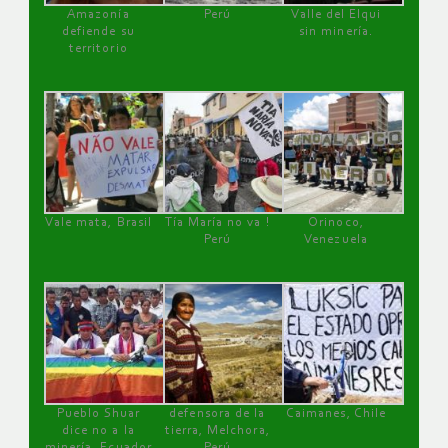
Amazonía
Perú
Valle del Elqui
defiende su
sin minería.
territorio
Vale mata, Brasil
Tía María no va !
Orinoco,
Perú
Venezuela
Pueblo Shuar
defensora de la
Caimanes, Chile
dice no a la
tierra, Melchora,
minería, Ecuador
Perú