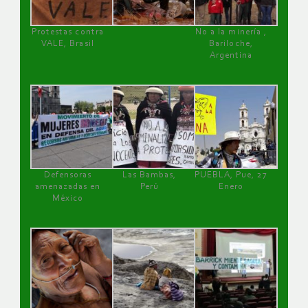
Protestas contra
No a la minería ,
VALE, Brasil
Bariloche,
Argentina
Defensoras
Las Bambas,
PUEBLA, Pue, 27
amenazadas en
Perú
Enero
México