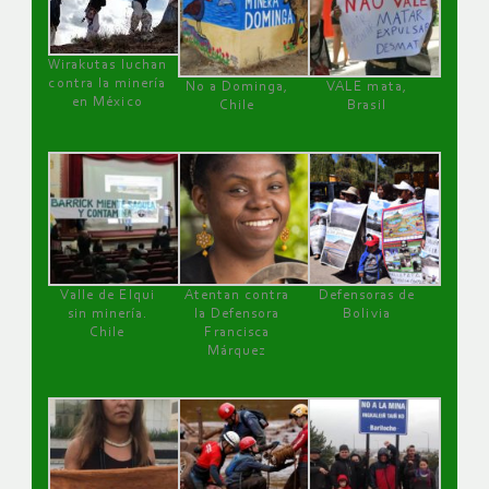
Wirakutas luchan
contra la minería
No a Dominga,
VALE mata,
en México
Chile
Brasil
Valle de Elqui
Atentan contra
Defensoras de
sin minería.
la Defensora
Bolivia
Chile
Francisca
Márquez