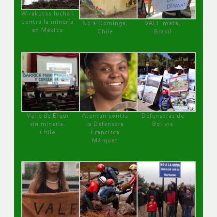
Wirakutas luchan
contra la minería
No a Dominga,
VALE mata,
en México
Chile
Brasil
Valle de Elqui
Atentan contra
Defensoras de
sin minería.
la Defensora
Bolivia
Chile
Francisca
Márquez