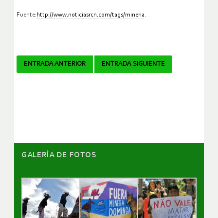
Fuente:
http://www.noticiasrcn.com/tags/mineria
.
Navegador
ENTRADA ANTERIOR
ENTRADA SIGUIENTE
de
artículos
GALERÌA DE FOTOS