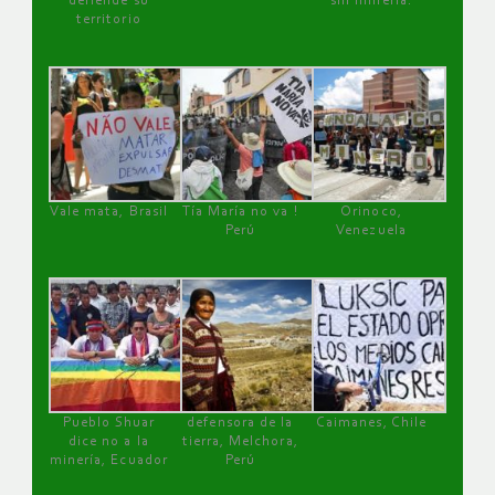
defiende su
sin minería.
territorio
Vale mata, Brasil
Tía María no va !
Orinoco,
Perú
Venezuela
Pueblo Shuar
defensora de la
Caimanes, Chile
dice no a la
tierra, Melchora,
minería, Ecuador
Perú