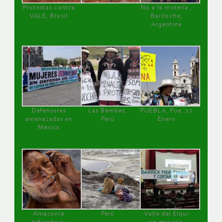
Protestas contra
No a la minería ,
VALE, Brasil
Bariloche,
Argentina
Defensoras
Las Bambas,
PUEBLA, Pue, 27
amenazadas en
Perú
Enero
México
Amazonía
Perú
Valle del Elqui