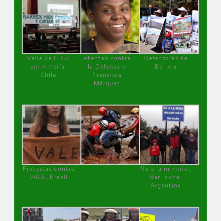
Valle de Elqui
Atentan contra
Defensoras de
sin minería.
la Defensora
Bolivia
Chile
Francisca
Márquez
Protestas contra
No a la minería ,
VALE, Brasil
Bariloche,
Argentina