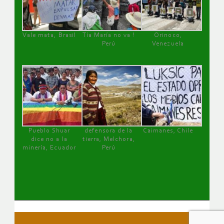
Vale mata, Brasil
Tía María no va !
Orinoco,
Perú
Venezuela
Pueblo Shuar
defensora de la
Caimanes, Chile
dice no a la
tierra, Melchora,
minería, Ecuador
Perú