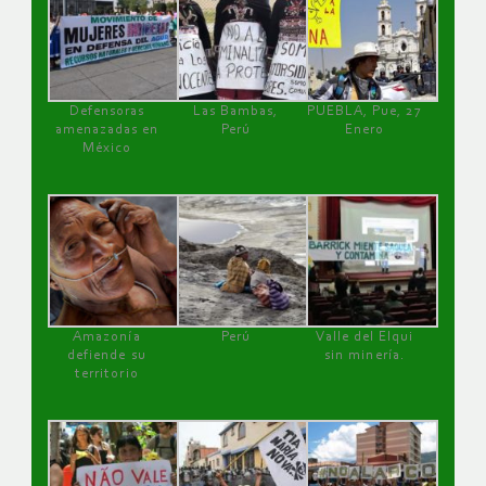
Defensoras
Las Bambas,
PUEBLA, Pue, 27
amenazadas en
Perú
Enero
México
Amazonía
Perú
Valle del Elqui
defiende su
sin minería.
territorio