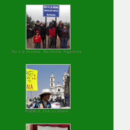
No a la minería , Bariloche, Argentina
PUEBLA, Pue, 27 Enero