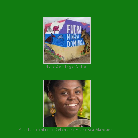
No a Dominga, Chile
Atentan contra la Defensora Francisca Márquez