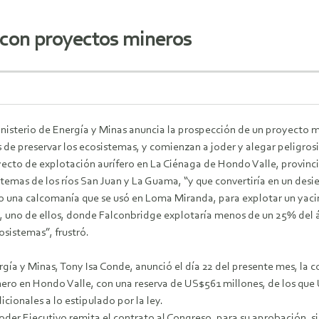
e con proyectos mineros
inisterio de Energía y Minas anuncia la prospección de un proyecto
de preservar los ecosistemas, y comienzan a joder y alegar peligros
ecto de explotación aurífero en La Ciénaga de Hondo Valle, provinc
stemas de los ríos San Juan y La Guama, “y que convertiría en un desier
mo una calcomanía que se usó en Loma Miranda, para explotar un ya
o, uno de ellos, donde Falconbridge explotaría menos de un 25% del á
osistemas”, frustró.
rgía y Minas, Tony Isa Conde, anunció el día 22 del presente mes, la
ero en Hondo Valle, con una reserva de US$561 millones, de los qu
cionales a lo estipulado por la ley.
Poder Ejecutivo remita el contrato al Congreso, para su aprobación, si