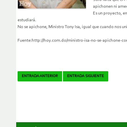
apichonen ni amed
Es un proyecto, e
estudiará.
No se apichone, Ministro Tony Isa, igual que cuando nos un
Fuente:http://hoy.com.do/ministro-isa-no-se-apichone-co
Navegador
ENTRADA ANTERIOR
ENTRADA SIGUIENTE
de
artículos