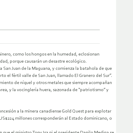
 minero, como los hongos en la humedad, eclosionan
idad, porque causarán un desastre ecológico.
ia San Juan de la Maguana, y comienza la batahola de que
to el fértil valle de San Juan, llamado El Granero del Sur”.
cimiento de níquel y otros metales que siempre acompañan
rea, y la vocinglería huera, sazonada de “patriotismo” y
 concesión a la minera canadiense Gold Quest para explotar
e US$224 millones corresponderán al Estado dominicano, o
n que el ministro Tony Isa ni el presidente Danilo Medina se