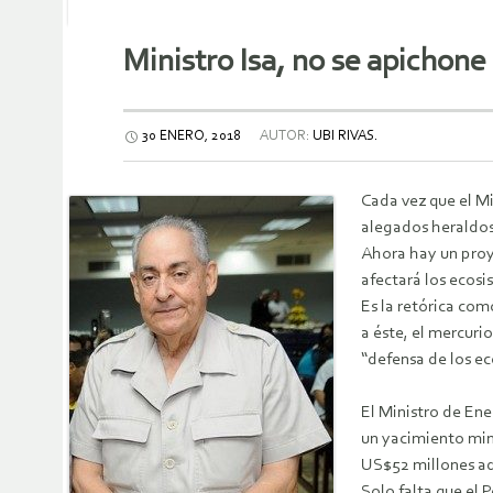
Ministro Isa, no se apichon
30 ENERO, 2018
AUTOR:
UBI RIVAS.
Cada vez que el M
alegados heraldos 
Ahora hay un proy
afectará los ecosi
Es la retórica co
a éste, el mercuri
“defensa de los ec
El Ministro de Ene
un yacimiento min
US$52 millones adi
Solo falta que el 