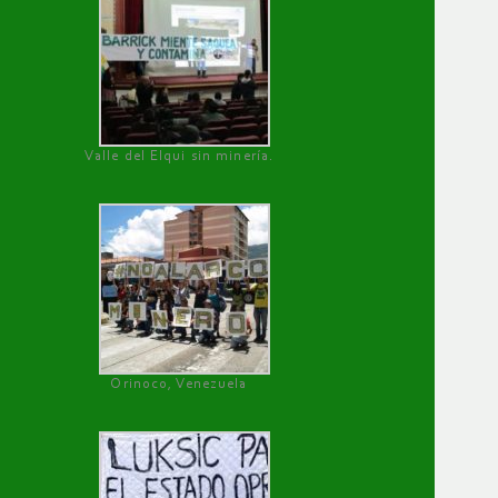
Valle del Elqui sin minería.
Orinoco, Venezuela