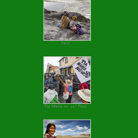
Perú
Tía María no va ! Perú