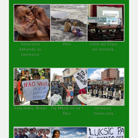
Amazonía
Perú
Valle del Elqui
defiende su
sin minería.
territorio
Vale mata, Brasil
Tía María no va !
Orinoco,
Perú
Venezuela