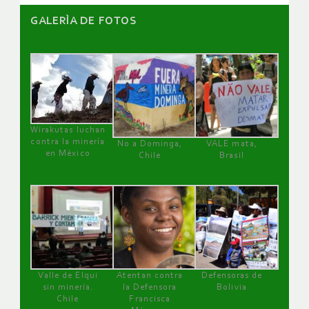
GALERÌA DE FOTOS
Wirakutas luchan
contra la minería
No a Dominga,
VALE mata,
en México
Chile
Brasil
Valle de Elqui
Atentan contra
Defensoras de
sin minería.
la Defensora
Bolivia
Chile
Francisca