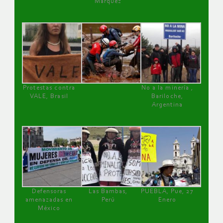
Márquez
Protestas contra
No a la minería ,
VALE, Brasil
Bariloche,
Argentina
Defensoras
Las Bambas,
PUEBLA, Pue, 27
amenazadas en
Perú
Enero
México