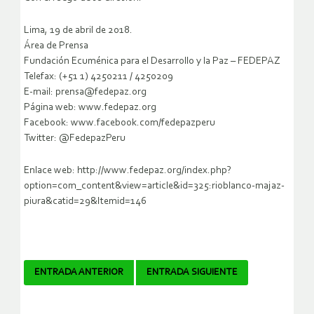
Lima, 19 de abril de 2018.
Área de Prensa
Fundación Ecuménica para el Desarrollo y la Paz – FEDEPAZ
Telefax: (+51 1) 4250211 / 4250209
E-mail: prensa@fedepaz.org
Página web: www.fedepaz.org
Facebook: www.facebook.com/fedepazperu
Twitter: @FedepazPeru
Enlace web: http://www.fedepaz.org/index.php?
option=com_content&view=article&id=325:rioblanco-majaz-
piura&catid=29&Itemid=146
Navegador
ENTRADA ANTERIOR
ENTRADA SIGUIENTE
de