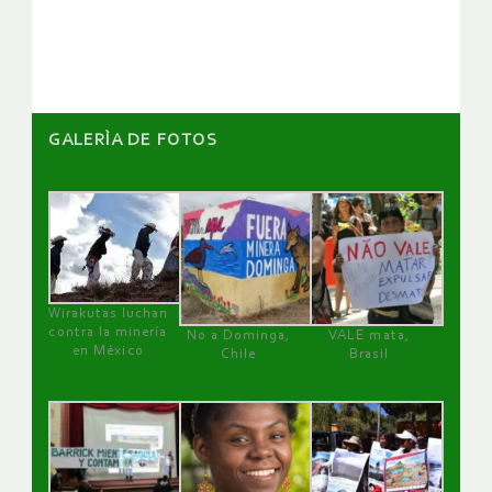
artículos
GALERÌA DE FOTOS
Wirakutas luchan
contra la minería
No a Dominga,
VALE mata,
en México
Chile
Brasil