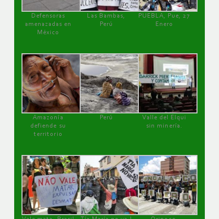
Defensoras
Las Bambas,
PUEBLA, Pue, 27
amenazadas en
Perú
Enero
México
Amazonía
Perú
Valle del Elqui
defiende su
sin minería.
territorio