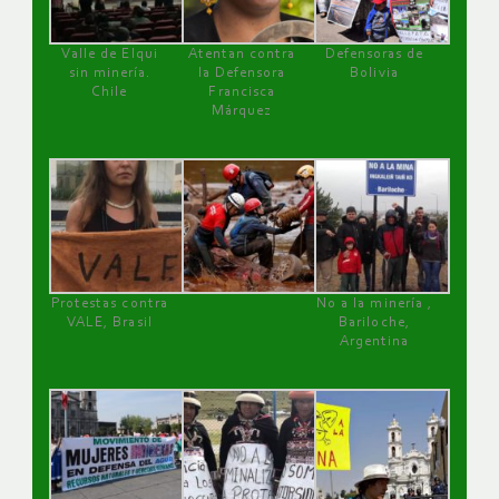
Valle de Elqui
Atentan contra
Defensoras de
sin minería.
la Defensora
Bolivia
Chile
Francisca
Márquez
Protestas contra
No a la minería ,
VALE, Brasil
Bariloche,
Argentina