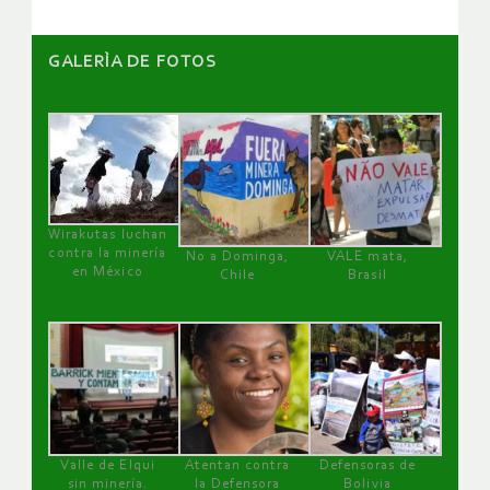
GALERÌA DE FOTOS
Wirakutas luchan
contra la minería
No a Dominga,
VALE mata,
en México
Chile
Brasil
Valle de Elqui
Atentan contra
Defensoras de
sin minería.
la Defensora
Bolivia