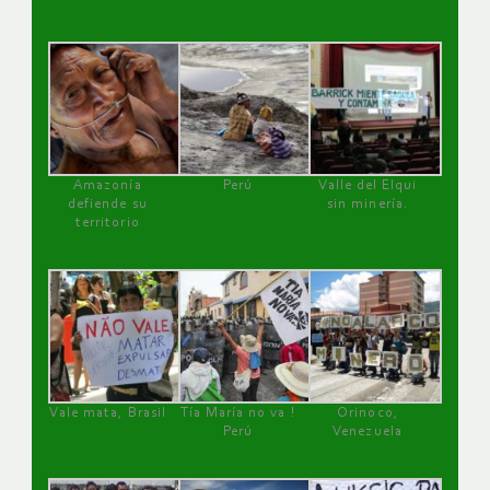
Amazonía
Perú
Valle del Elqui
defiende su
sin minería.
territorio
Vale mata, Brasil
Tía María no va !
Orinoco,
Perú
Venezuela