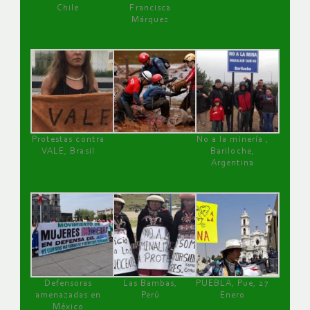
Chile
Francisca
Márquez
Protestas contra
No a la minería ,
VALE, Brasil
Bariloche,
Argentina
Defensoras
Las Bambas,
PUEBLA, Pue, 27
amenazadas en
Perú
Enero
México