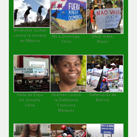
Wirakutas luchan
contra la minería
No a Dominga,
VALE mata,
en México
Chile
Brasil
Valle de Elqui
Atentan contra
Defensoras de
sin minería.
la Defensora
Bolivia
Chile
Francisca
Márquez