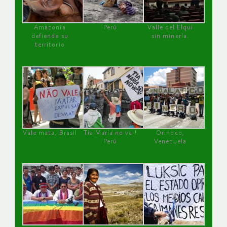
Amazonía
Perú
Valle del Elqui
defiende su
sin minería.
territorio
Vale mata, Brasil
Tía María no va !
Orinoco,
Perú
Venezuela