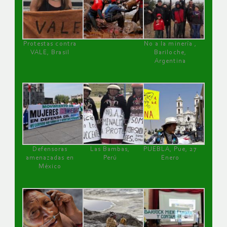
Protestas contra
No a la minería ,
VALE, Brasil
Bariloche,
Argentina
Defensoras
Las Bambas,
PUEBLA, Pue, 27
amenazadas en
Perú
Enero
México