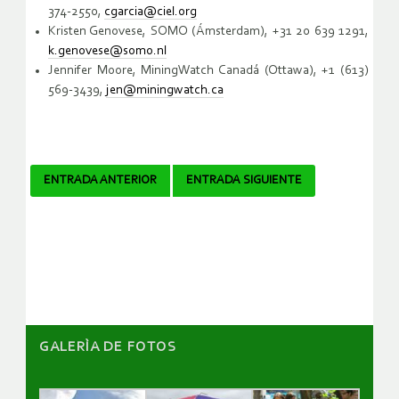
374-2550,
cgarcia@ciel.org
Kristen Genovese, SOMO (Ámsterdam), +31 20 639 1291,
k.genovese@somo.nl
Jennifer Moore, MiningWatch Canadá (Ottawa), +1 (613)
569-3439,
jen@miningwatch.ca
Navegador
ENTRADA ANTERIOR
ENTRADA SIGUIENTE
de
artículos
GALERÌA DE FOTOS