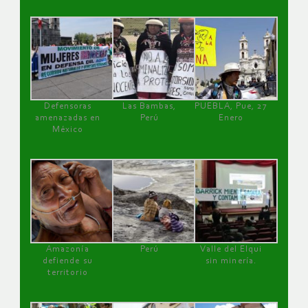
Defensoras
Las Bambas,
PUEBLA, Pue, 27
amenazadas en
Perú
Enero
México
Amazonía
Perú
Valle del Elqui
defiende su
sin minería.
territorio