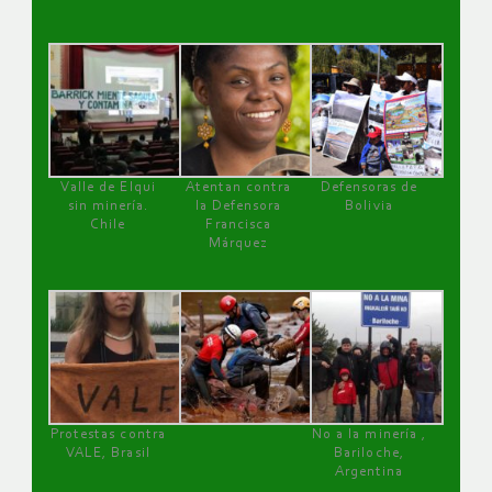
Valle de Elqui
Atentan contra
Defensoras de
sin minería.
la Defensora
Bolivia
Chile
Francisca
Márquez
Protestas contra
No a la minería ,
VALE, Brasil
Bariloche,
Argentina