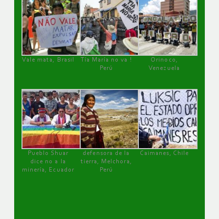
Vale mata, Brasil
Tía María no va !
Orinoco,
Perú
Venezuela
Pueblo Shuar
defensora de la
Caimanes, Chile
dice no a la
tierra, Melchora,
minería, Ecuador
Perú