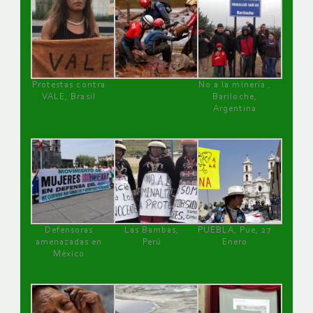
Protestas contra
No a la minería ,
VALE, Brasil
Bariloche,
Argentina
Defensoras
Las Bambas,
PUEBLA, Pue, 27
amenazadas en
Perú
Enero
México