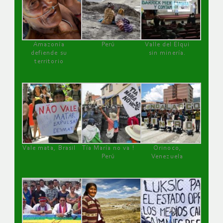
Amazonía
Perú
Valle del Elqui
defiende su
sin minería.
territorio
Vale mata, Brasil
Tía María no va !
Orinoco,
Perú
Venezuela