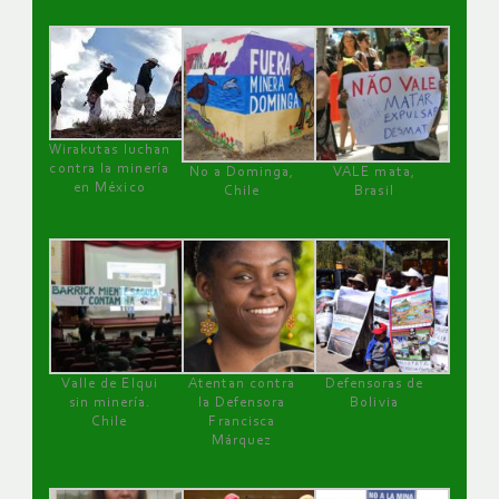
Wirakutas luchan
contra la minería
No a Dominga,
VALE mata,
en México
Chile
Brasil
Valle de Elqui
Atentan contra
Defensoras de
sin minería.
la Defensora
Bolivia
Chile
Francisca
Márquez