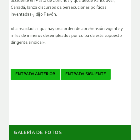
accidente en Pasta de Conchos y que desde Vancouver,
Canadá, lanza discursos de persecuciones políticas
inventadas», dijo Pavón.
«La realidad es que hay una orden de aprehensión vigente y
miles de mineros desempleados por culpa de este supuesto
dirigente sindical».
Navegador
ENTRADA ANTERIOR
ENTRADA SIGUIENTE
de
artículos
GALERÌA DE FOTOS