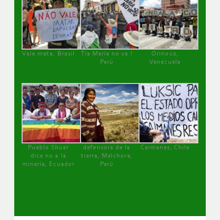
Vale mata, Brasil
Tía María no va !
Orinoco,
Perú
Venezuela
Pueblo Shuar
defensora de la
Caimanes, Chile
dice no a la
tierra, Melchora,
minería, Ecuador
Perú