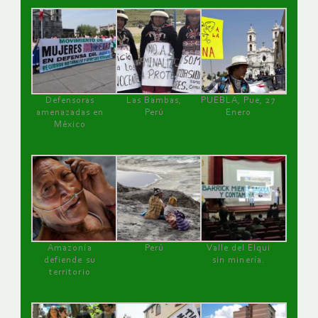
Defensoras
Las Bambas,
PUEBLA, Pue, 27
amenazadas en
Perú
Enero
México
Amazonía
Perú
Valle del Elqui
defiende su
sin minería.
territorio