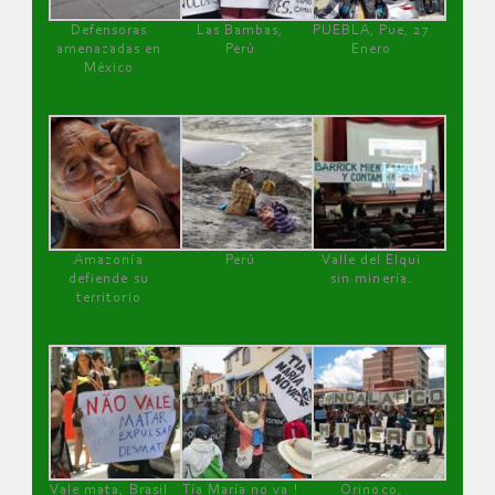
Defensoras
Las Bambas,
PUEBLA, Pue, 27
amenazadas en
Perú
Enero
México
Amazonía
Perú
Valle del Elqui
defiende su
sin minería.
territorio
Vale mata, Brasil
Tía María no va !
Orinoco,