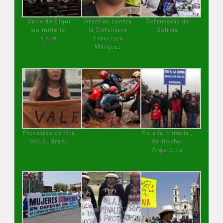
Valle de Elqui
Atentan contra
Defensoras de
sin minería.
la Defensora
Bolivia
Chile
Francisca
Márquez
Protestas contra
No a la minería ,
VALE, Brasil
Bariloche,
Argentina