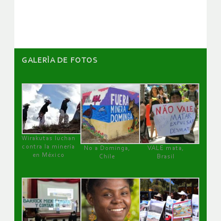
artículos
GALERÌA DE FOTOS
Wirakutas luchan
contra la minería
No a Dominga,
VALE mata,
en México
Chile
Brasil