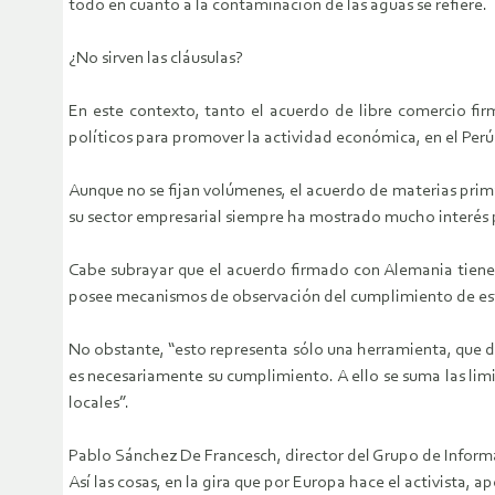
todo en cuanto a la contaminación de las aguas se refiere.
¿No sirven las cláusulas?
En este contexto, tanto el acuerdo de libre comercio f
políticos para promover la actividad económica, en el Per
Aunque no se fijan volúmenes, el acuerdo de materias prim
su sector empresarial siempre ha mostrado mucho interés por
Cabe subrayar que el acuerdo firmado con Alemania tiene u
posee mecanismos de observación del cumplimiento de est
No obstante, “esto representa sólo una herramienta, que d
es necesariamente su cumplimiento. A ello se suma las lim
locales”.
Pablo Sánchez De Francesch, director del Grupo de Informa
Así las cosas, en la gira que por Europa hace el activista, 