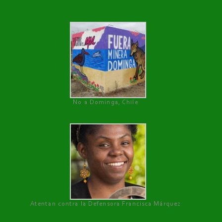
No a Dominga, Chile
Atentan contra la Defensora Francisca Márquez