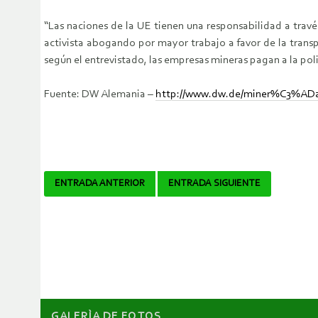
“Las naciones de la UE tienen una responsabilidad a travé
activista abogando por mayor trabajo a favor de la trans
según el entrevistado, las empresas mineras pagan a la poli
Fuente: DW Alemania –
http://www.dw.de/miner%C3%ADa
Navegador
ENTRADA ANTERIOR
ENTRADA SIGUIENTE
de
artículos
GALERÌA DE FOTOS