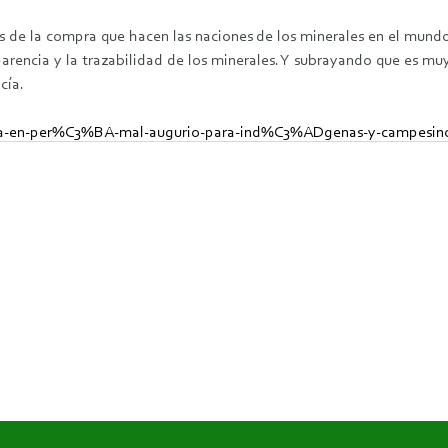
s de la compra que hacen las naciones de los minerales en el mundo 
parencia y la trazabilidad de los minerales. Y subrayando que es m
cía.
-en-per%C3%BA-mal-augurio-para-ind%C3%ADgenas-y-campesino