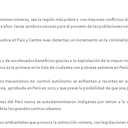
esiones mineras, sea la región más pobre y con mayores conflictos d
z años- lanza sombras oscuras para el porvenir de las poblaciones rur
tice et Paix y Centre Avec detectan un incremento en la criminaliza
 de sus elevados beneficios gracias a la explotación de la mayor min
a es la primera en la lista de ciudades con pobreza extrema en Perú”
los mecanismos de control autónomo se enfrentan a recortes en
evia, aprobada en Perú en 2011 y que prevé la posibilidad de que una
nas del Perú nunca se autodenominaron indígenas por temor a la di
bita los grandes centros urbanos.
sivos ambientales que provoca la extracción minera, con legislacione