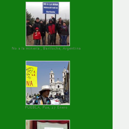
No a la minería , Bariloche, Argentina
PUEBLA, Pue, 27 Enero