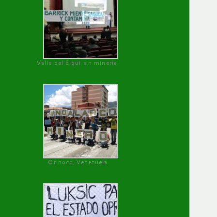
Valle del Elqui sin minería.
Orinoco, Venezuela