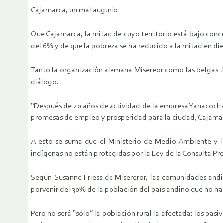
Cajamarca, un mal augurio
Que Cajamarca, la mitad de cuyo territorio está bajo conc
del 6% y de que la pobreza se ha reducido a la mitad en die
Tanto la organización alemana Misereor como las belgas Jus
diálogo.
“Después de 20 años de actividad de la empresa Yanacocha y
promesas de empleo y prosperidad para la ciudad, Cajamarc
A esto se suma que el Ministerio de Medio Ambiente y 
indígenas no están protegidas por la Ley de la Consulta Pr
Según Susanne Friess de Misereror, las comunidades andi
porvenir del 30% de la población del país andino que no ha
Pero no será “sólo” la población rural la afectada: los pa