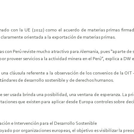
irmado con la UE (2012) como el acuerdo de materias primas firma
ú claramente orientada a la exportación de materias primas.
as con Perú reviste mucho atractivo para Alemania, pues “aparte de s
 proveer servicios a la actividad minera en el Perú”, explica a DW el
na cláusula referente a la observación de los convenios de la OIT 
ándares de desarrollo sostenible y de derechos humanos.
e ser usada brinda una posibilidad, una ventana de esperanza. La pri
itaciones que existen para aplicar desde Europa controles sobre dec
ción e Intervención para el Desarrollo Sostenible
apoyado por organizaciones europeas, el objetivo es visibilizar la preo