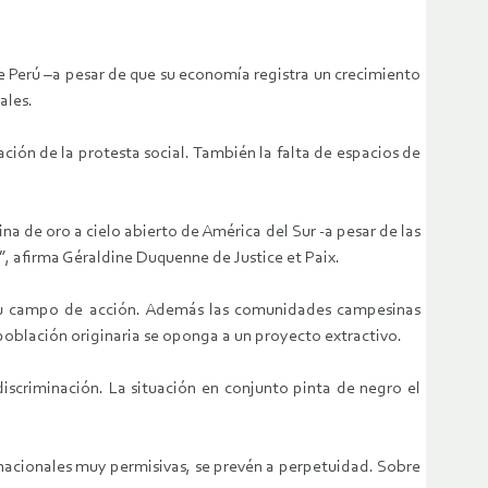
e Perú –a pesar de que su economía registra un crecimiento
ales.
ción de la protesta social. También la falta de espacios de
a de oro a cielo abierto de América del Sur -a pesar de las
, afirma Géraldine Duquenne de Justice et Paix.
 su campo de acción. Además las comunidades campesinas
 población originaria se oponga a un proyecto extractivo.
scriminación. La situación en conjunto pinta de negro el
s nacionales muy permisivas, se prevén a perpetuidad. Sobre