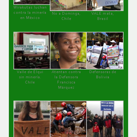
Wirakutas luchan
contra la minería
No a Dominga,
VALE mata,
en México
Chile
Brasil
Valle de Elqui
Atentan contra
Defensoras de
sin minería.
la Defensora
Bolivia
Chile
Francisca
Márquez