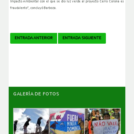
Impacto Ambiental con el que se dio luz verde al proyecto Cerro Corona es
fraudulento”, concluyó Barboza.
Navegador
ENTRADA ANTERIOR
ENTRADA SIGUIENTE
de
artículos
GALERÌA DE FOTOS