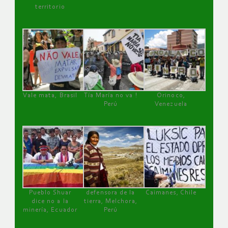
territorio
Vale mata, Brasil
Tía María no va !
Orinoco,
Perú
Venezuela
Pueblo Shuar
defensora de la
Caimanes, Chile
dice no a la
tierra, Melchora,
minería, Ecuador
Perú