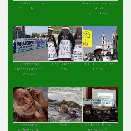
Protestas contra
No a la minería ,
VALE, Brasil
Bariloche,
Argentina
Defensoras
Las Bambas,
PUEBLA, Pue, 27
amenazadas en
Perú
Enero
México
Amazonía
Perú
Valle del Elqui
defiende su
sin minería.