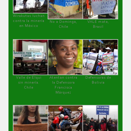
Wirakutas luchan
contra la minería
No a Dominga,
VALE mata,
en México
Chile
Brasil
Valle de Elqui
Atentan contra
Defensoras de
sin minería.
la Defensora
Bolivia
Chile
Francisca
Márquez