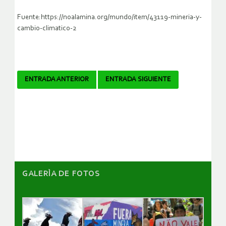
Fuente:https://noalamina.org/mundo/item/43119-mineria-y-
cambio-climatico-2
Navegador
ENTRADA ANTERIOR
ENTRADA SIGUIENTE
de
artículos
GALERÌA DE FOTOS