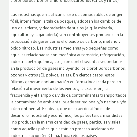
clorofluorocarbonos e hidrofluorocarbonos (CFCs y HFCs).
Las industrias que masifican el uso de combustibles de origen
fósil, intensifican la tala de bosques, adoptan los cambios de
uso de la tierra, y degradación de suelos (e.g. la minería,
agricultura y la ganadería) son contribuyentes primarios en la
producción de gases como el dióxido de carbono, metano y
óxido nitroso. Las industrias medianas y/o pequeñas como
aquellas relacionadas con mecánica automotriz, refrigeración,
industria petroquímica, etc., son contribuyentes secundarios
en la producción de gases incluyendo los clorofluorocarbonos,
ozonos y otros (Ej. polvos, sales). En ciertos casos, estos
últimos generan contaminación en forma localizada pero en
relación al movimiento de los vientos, la extensión, la
frecuencia y el tiempo de vida de contaminantes transportados
la contaminación ambiental puede ser regional y/o nacional y/o
intercontinental. Es obvio, que de acuerdo al índice de
desarrollo industrial y económico, los países tercermundistas
no producen la misma cantidad de gases, partículas y sales
como aquellos países que están en proceso acelerado de
industrialización (ej. China, India) y/o los países