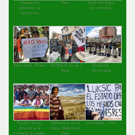
Amazonía
Perú
Valle del Elqui
defiende su
sin minería.
territorio
Vale mata, Brasil
Tía María no va !
Orinoco,
Perú
Venezuela
Pueblo Shuar
defensora de la
Caimanes, Chile
dice no a la
tierra, Melchora,
minería, Ecuador
Perú