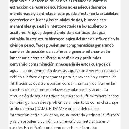
ejemplo si el descenso de los niveles freáticos durante la
extracción de recursos acuáticos no es adecuadamente
monitoreado y controlado, este puede afectar en la estabilidad
geotécnica del lugar y los caudales de ríos, humedales y
manantiales que están interconectados a los acuíferos o
acuitares. Al igual, dependiendo de la cantidad de agua
extraída, la estructura hidrogeológica del área de influencia y la
división de acuíferos pueden ser comprometidas generando
cambios de posición de acuíferos o generar interconexión
innecesaria entre acuíferos superficiales y profundos
derivando contaminación innecesaria de estos cuerpos de
agua.
La contaminación de estas aguas son a veces acelerados
debido a la falta de programas para la prevención y control de
infiltraciones que transportan contaminantes y derivan en las
canchas de desmontes, relaveras y pilas de lixiviación. La
circulación de aguas a través de cuerpos sulfuro-mineralizados
también genera serios problemas ambientales como el drenaje
ácido de mina (DAM). El DAM se origina debido a la
interacción entre el oxígeno, agua, bacteria y mineral sulfuroso
y es un problema común en la minería de metales bases y
carbón. En el Perú, por ejemplo, se han informado