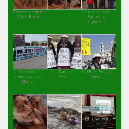
Protestas contra
No a la minería ,
VALE, Brasil
Bariloche,
Argentina
Defensoras
Las Bambas,
PUEBLA, Pue, 27
amenazadas en
Perú
Enero
México