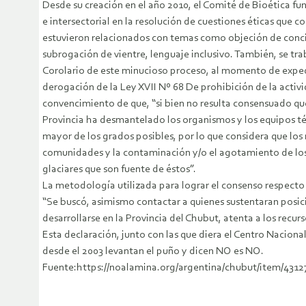
Desde su creación en el año 2010, el Comité de Bioética f
e intersectorial en la resolución de cuestiones éticas que 
estuvieron relacionados con temas como objeción de concie
subrogación de vientre, lenguaje inclusivo. También, se tr
Corolario de este minucioso proceso, al momento de expedi
derogación de la Ley XVII Nº 68 De prohibición de la activi
convencimiento de que, “
si bien no resulta consensuado que
Provincia ha desmantelado los organismos y los equipos técn
mayor de los grados posibles, por lo que considera que los 
comunidades y la contaminación y/o el agotamiento de los
glaciares que son fuente de éstos”.
La metodología utilizada para lograr el consenso respecto d
“
Se buscó, asimismo contactar a quienes sustentaran posici
desarrollarse en la Provincia del Chubut, atenta a los recu
Esta declaración, junto con las que diera el Centro Nacion
desde el 2003 levantan el puño y dicen NO es NO.
Fuente:https://noalamina.org/argentina/chubut/item/431