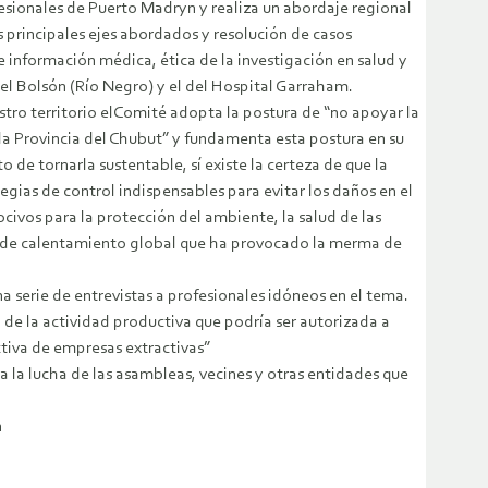
esionales de Puerto Madryn y realiza un abordaje regional
s principales ejes abordados y resolución de casos
 información médica, ética de la investigación en salud y
del Bolsón (Río Negro) y el del Hospital Garraham.
tro territorio elComité adopta la postura de “
no apoyar la
 la Provincia del Chubut
” y fundamenta esta postura en su
 de tornarla sustentable, sí existe la certeza de que la
egias de control indispensables para evitar los daños en el
ocivos para la protección del ambiente, la salud de las
o de calentamiento global que ha provocado la merma de
a serie de entrevistas a profesionales idóneos en el tema.
 de la actividad productiva que podría ser autorizada a
ctiva de empresas extractivas”
a la lucha de las asambleas, vecines y otras entidades que
n