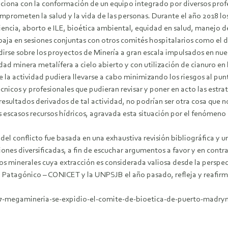
unciona con la conformación de un equipo integrado por diversos prof
comprometen la salud y la vida de las personas. Durante el año 2018 lo
ncia, aborto e ILE, bioética ambiental, equidad en salud, manejo de
abaja en sesiones conjuntas con otros comités hospitalarios como el 
rse sobre los proyectos de Minería a gran escala impulsados en nues
dad minera metalífera a cielo abierto y con utilización de cianuro en
 la actividad pudiera llevarse a cabo minimizando los riesgos al punto
icos y profesionales que pudieran revisar y poner en acto las estrat
resultados derivados de tal actividad, no podrían ser otra cosa que n
 escasos recursos hídricos, agravada esta situación por el fenómen
el conflicto fue basada en una exhaustiva revisión bibliográfica y un
ones diversificadas, a fin de escuchar argumentos a favor y en contra
rsos minerales cuya extracción es considerada valiosa desde la perspe
al Patagónico – CONICET y la UNPSJB el año pasado, refleja y reafirm
27-megamineria-se-expidio-el-comite-de-bioetica-de-puerto-madry