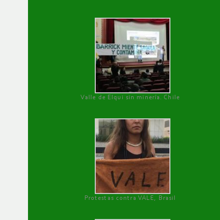
Valle de Elqui sin minería. Chile
Protestas contra VALE, Brasil