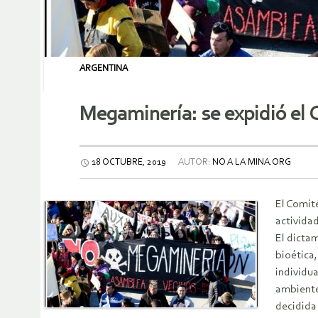
ARGENTINA
Megaminería: se expidió el 
18 OCTUBRE, 2019
AUTOR:
NO A LA MINA.ORG
El Comité
activida
El dicta
bioética,
individua
ambiente
decidida 