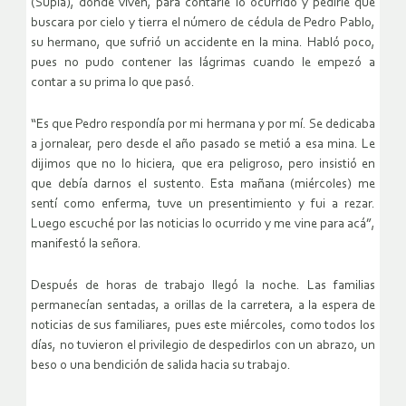
(Supía), donde viven, para contarle lo ocurrido y pedirle que
buscara por cielo y tierra el número de cédula de Pedro Pablo,
su hermano, que sufrió un accidente en la mina. Habló poco,
pues no pudo contener las lágrimas cuando le empezó a
contar a su prima lo que pasó.
“Es que Pedro respondía por mi hermana y por mí. Se dedicaba
a jornalear, pero desde el año pasado se metió a esa mina. Le
dijimos que no lo hiciera, que era peligroso, pero insistió en
que debía darnos el sustento. Esta mañana (miércoles) me
sentí como enferma, tuve un presentimiento y fui a rezar.
Luego escuché por las noticias lo ocurrido y me vine para acá”,
manifestó la señora.
Después de horas de trabajo llegó la noche. Las familias
permanecían sentadas, a orillas de la carretera, a la espera de
noticias de sus familiares, pues este miércoles, como todos los
días, no tuvieron el privilegio de despedirlos con un abrazo, un
beso o una bendición de salida hacia su trabajo.