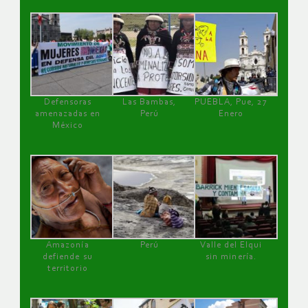
Defensoras
Las Bambas,
PUEBLA, Pue, 27
amenazadas en
Perú
Enero
México
Amazonía
Perú
Valle del Elqui
defiende su
sin minería.
territorio