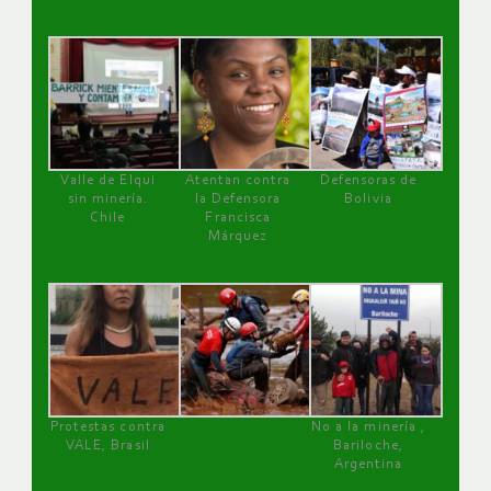
Valle de Elqui
Atentan contra
Defensoras de
sin minería.
la Defensora
Bolivia
Chile
Francisca
Márquez
Protestas contra
No a la minería ,
VALE, Brasil
Bariloche,
Argentina