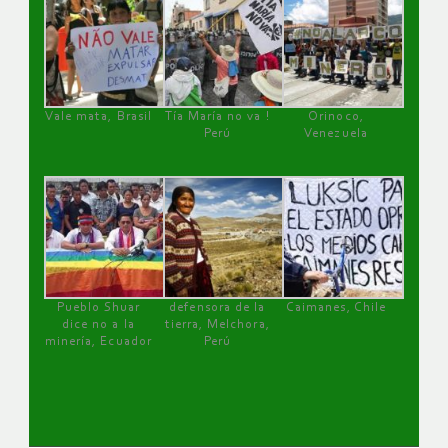
Vale mata, Brasil
Tía María no va !
Orinoco,
Perú
Venezuela
Pueblo Shuar
defensora de la
Caimanes, Chile
dice no a la
tierra, Melchora,
minería, Ecuador
Perú