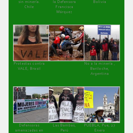
sin minería.
la Defensora
Bolivia
Chile
Francisca
Márquez
Protestas contra
No a la minería ,
VALE, Brasil
Bariloche,
Argentina
Defensoras
Las Bambas,
PUEBLA, Pue, 27
amenazadas en
Perú
Enero