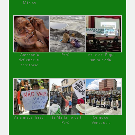
México
Amazonía
Perú
Valle del Elqui
defiende su
sin minería.
territorio
Vale mata, Brasil
Tía María no va !
Orinoco,
Perú
Venezuela