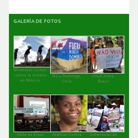
GALERÌA DE FOTOS
Wirakutas luchan
contra la minería
No a Dominga,
VALE mata,
en México
Chile
Brasil
Valle de Elqui
Atentan contra
Defensoras de