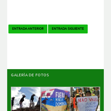
Navegador
ENTRADA ANTERIOR
ENTRADA SIGUIENTE
de
artículos
GALERÌA DE FOTOS