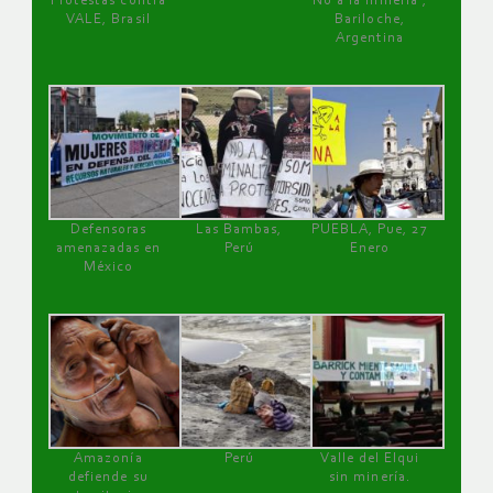
Protestas contra
No a la minería ,
VALE, Brasil
Bariloche,
Argentina
Defensoras
Las Bambas,
PUEBLA, Pue, 27
amenazadas en
Perú
Enero
México
Amazonía
Perú
Valle del Elqui
defiende su
sin minería.