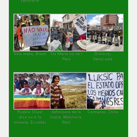
territorio
Vale mata, Brasil
Tía María no va !
Orinoco,
Perú
Venezuela
Pueblo Shuar
defensora de la
Caimanes, Chile
dice no a la
tierra, Melchora,
minería, Ecuador
Perú