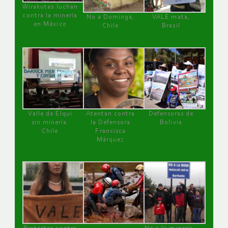
Wirakutas luchan
contra la minería
No a Dominga,
VALE mata,
en México
Chile
Brasil
Valle de Elqui
Atentan contra
Defensoras de
sin minería.
la Defensora
Bolivia
Chile
Francisca
Márquez